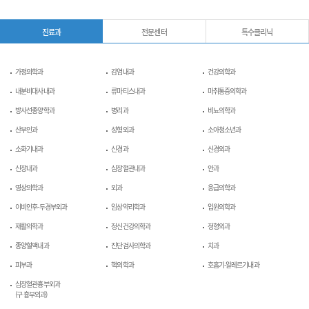
진료과
전문센터
특수클리닉
가정의학과
감염내과
건강의학과
내분비대사내과
류마티스내과
마취통증의학과
방사선종양학과
병리과
비뇨의학과
산부인과
성형외과
소아청소년과
소화기내과
신경과
신경외과
신장내과
심장혈관내과
안과
영상의학과
외과
응급의학과
이비인후-두경부외과
임상약리학과
입원의학과
재활의학과
정신건강의학과
정형외과
종양혈액내과
진단검사의학과
치과
피부과
핵의학과
호흡기-알레르기내과
심장혈관흉부외과
(구 흉부외과)