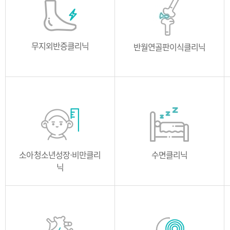
소개
의료진
소개
의료진
위치
무지외반증클리닉
위치
반월연골판이식클리닉
소개
의료진
소개
의료진
소아청소년성장⋅비만클리
위치
위치
수면클리닉
닉