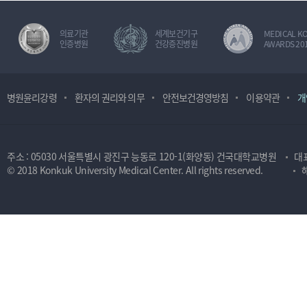
의료기관
세계보건기구
MEDICAL K
인증병원
건강증진병원
AWARDS 20
병원윤리강령
환자의 권리와 의무
안전보건경영방침
이용약관
개
주소 : 05030 서울특별시 광진구 능동로 120-1(화양동) 건국대학교병원
대표
© 2018 Konkuk University Medical Center. All rights reserved.
해