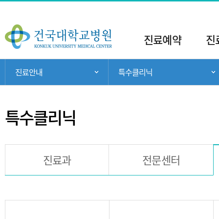
주
메
진료예약
진
뉴
현
진료안내
특수클리닉
주 메뉴 목록 열기
재
위
치:
특수클리닉
진료과
전문센터