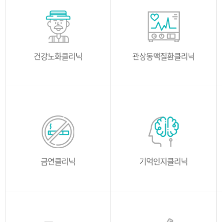
소개
의료진
소개
의료진
위치
건강노화클리닉
위치
관상동맥질환클리닉
소개
의료진
소개
의료진
위치
금연클리닉
위치
기억인지클리닉