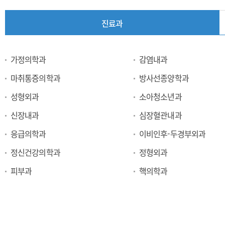
진료과
진
가정의학과
감염내과
료
마취통증의학과
방사선종양학과
과
성형외과
소아청소년과
신장내과
심장혈관내과
응급의학과
이비인후-두경부외과
정신건강의학과
정형외과
피부과
핵의학과