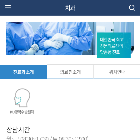
치과
주 메뉴 열기
대한민국 최고
전문의료진의
맞춤형 진료
진료과소개
의료진소개
위치안내
KU양악수술센터
상담시간
월~금
08:30~17:30 / 토 08:30~12:00)