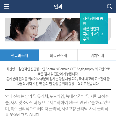
안과
주 메뉴 열기
최신 장비를 통
한
빠른 진단과
국내 최고의 교
수진
진료과소개
의료진소개
위치안내
최신형 비침습적인 진단장비인 Spetralis Domain OCT Angiography 의 도입으로
빠른 검사 및 진단이 가능합니다.
환자분의 편의를 위하여 대부분의 검사는 당일 시행 되며, 국내 최고의 교수진이 환
자분의 시력 호전 및 삶의 질 향상을 위해 항상 노력하고 있습니다.
안과
진료는
망막
및
유리체
,
포도막염
,
녹내장
,
각막
및
시력교정수
술
,
사시
및
소아안과
등으로
세분화하여
전문적인
진료를
하고
있으
며
,
특수
클리닉으로
레이저
클리닉
,
시력교정
클리닉
,
사시
클리닉
을
운영하고
있습니다
.