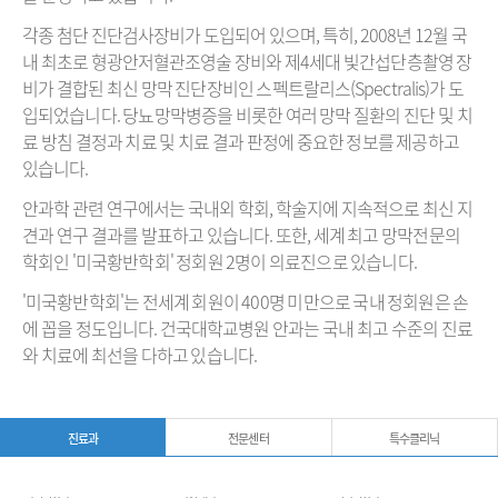
각종
첨단
진단검사장비가
도입되어
있으며
,
특히
, 2008
년
12
월
국
내
최초로
형광안저혈관조영술
장비와
제
4
세대
빛간섭단층촬영
장
비가
결합된
최신
망막
진단장비인
스펙트랄리스
(Spectralis)
가
도
입되었습니다
.
당뇨망막병증을
비롯한
여러
망막
질환의
진단
및
치
료
방침
결정과
치료
및
치료
결과
판정에
중요한
정보를
제공하고
있습니다
.
안과학
관련
연구에서는
국내외
학회
,
학술지에
지속적으로
최신
지
견과
연구
결과를
발표하고
있습니다
.
또한
,
세계
최고
망막전문의
학회인
'
미국황반학회'
정회원
2
명이
의료진으로
있습니다
.
'
미국황반학회
'
는
전세계
회원이
400
명
미만으로
국내
정회원은
손
에
꼽을
정도입니다
.
건국대학교병원
안과는
국내
최고
수준의
진료
와
치료에
최선을
다하고
있습니다
.
진료과
전문센터
특수클리닉