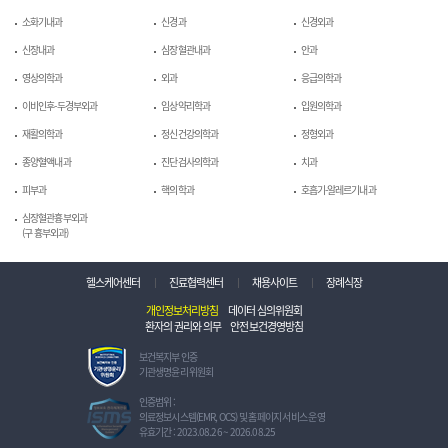
소화기내과
신경과
신경외과
신장내과
심장혈관내과
안과
영상의학과
외과
응급의학과
이비인후-두경부외과
임상약리학과
입원의학과
재활의학과
정신건강의학과
정형외과
종양혈액내과
진단검사의학과
치과
피부과
핵의학과
호흡기-알레르기내과
심장혈관흉부외과
(구 흉부외과)
헬스케어센터
진료협력센터
채용사이트
장례식장
개인정보처리방침
데이터 심의위원회
환자의 권리와 의무
안전보건경영방침
보
보건복지부 인증
건
기관생명윤리 위원회
복
지
정
인증범위 :
부
보
의료정보시스템(EMR, OCS) 및 홈페이지 서비스 운영
인
보
유효기간 : 2023.08.26 ~ 2026.08.25
증
호