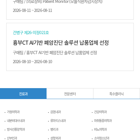
구매팀 / [의료장비] Patient Monitor (모듈식환자감시장치)
2026-08-11 ~ 2026-08-11
건병구 제26-의정021호
흉부CT AI기반 폐암진단 솔루션 납품업체 선정
구매팀 / 흉부CT AI기반 폐암진단 솔루션 납품업체 선정
2026-08-10 ~ 2026-08-10
진료과
전문센터
특수클리닉
가정의학과
감염내과
건강의학과
내분비대사내과
류마티스내과
마취통증의학과
방사선종양학과
병리과
비뇨의학과
산부인과
성형외과
소아청소년과