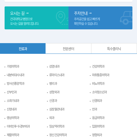
오시는 길
주차안내
건국대학교병원으로
주차공간을 쉽고 빠르게
오시는 길을 알려드립니다.
확인하실 수 있습니다.
진료과
전문센터
특수클리닉
가정의학과
감염내과
건강의학과
내분비대사내과
류마티스내과
마취통증의학과
방사선종양학과
병리과
비뇨의학과
산부인과
성형외과
소아청소년과
소화기내과
신경과
신경외과
신장내과
심장혈관내과
안과
영상의학과
외과
응급의학과
이비인후-두경부외과
임상약리학과
입원의학과
재활의학과
정신건강의학과
정형외과