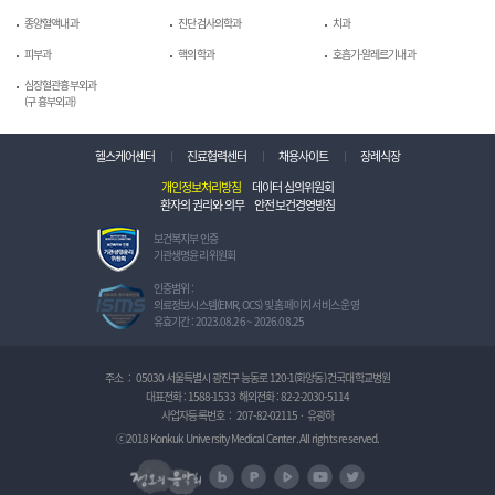
종양혈액내과
진단검사의학과
치과
피부과
핵의학과
호흡기-알레르기내과
심장혈관흉부외과
(구 흉부외과)
헬스케어센터
진료협력센터
채용사이트
장례식장
개인정보처리방침
데이터 심의위원회
환자의 권리와 의무
안전보건경영방침
보
보건복지부 인증
건
기관생명윤리 위원회
복
지
정
인증범위 :
부
보
의료정보시스템(EMR, OCS) 및 홈페이지 서비스 운영
인
보
유효기간 : 2023.08.26 ~ 2026.08.25
증
호
기
관
관
리
주소
:
05030 서울특별시 광진구 능동로 120-1(화양동) 건국대학교병원
생
체
대표전화 :
1588-1533
해외전화 :
82-2-2030-5114
명
계
사업자등록번호
:
207-82-02115
·
유광하
윤
인
리
증
ⓒ2018 Konkuk University Medical Center. All rights reserved.
위
I
정오의 음악회
원
S
naver blog
naver post
naver TV
U tube
Twitter
회
M