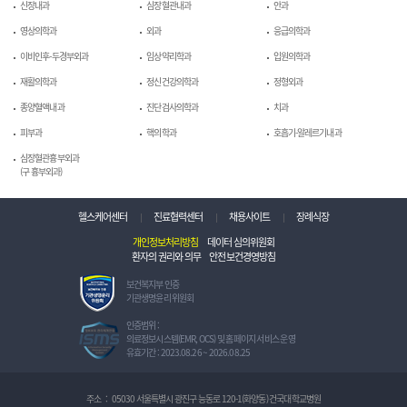
신장내과
심장혈관내과
안과
영상의학과
외과
응급의학과
이비인후-두경부외과
임상약리학과
입원의학과
재활의학과
정신건강의학과
정형외과
종양혈액내과
진단검사의학과
치과
피부과
핵의학과
호흡기-알레르기내과
심장혈관흉부외과
(구 흉부외과)
헬스케어센터
진료협력센터
채용사이트
장례식장
개인정보처리방침
데이터 심의위원회
환자의 권리와 의무
안전보건경영방침
보
보건복지부 인증
건
기관생명윤리 위원회
복
지
정
인증범위 :
부
보
의료정보시스템(EMR, OCS) 및 홈페이지 서비스 운영
인
보
유효기간 : 2023.08.26 ~ 2026.08.25
증
호
기
관
관
리
주소
:
05030 서울특별시 광진구 능동로 120-1(화양동) 건국대학교병원
생
체