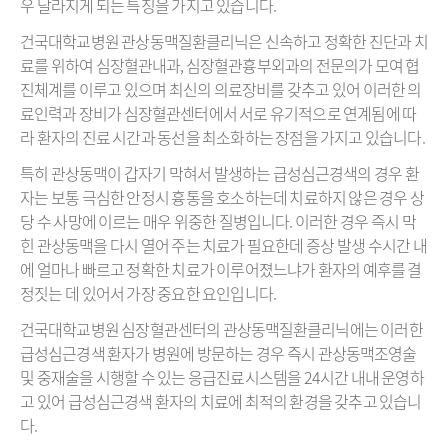
우 달라지게 되는 특징을 가지고 있습니다.
건국대학교병원 관상동맥질환클리닉은 신속하고 정확한 진단과 치
료를 위하여 심장혈관내과, 심장혈관흉부외과의 전문의가 모여 협
진체계를 이루고 있으며 최신의 의료장비를 갖추고 있어 이러한 의
료인력과 장비가 심장혈관센터에서 서로 유기적으로 연계됨에 따
라 환자의 진료 시간과 동선을 최소화하는 장점을 가지고 있습니다.
특히 관상동맥이 갑자기 막혀서 발생하는 급성심근경색의 경우 환
자는 보통 극심한 안정시 흉통을 호소하는데 치료하지 않은 경우 상
당 수 사망에 이르는 매우 위중한 질병입니다. 이러한 경우 즉시 막
힌 관상동맥을 다시 열어 주는 치료가 필요한데 증상 발생 수시간 내
에 얼마나 빠르고 정확한 치료가 이루어졌느냐가 환자의 예후를 결
정짓는 데 있어서 가장 중요한 요인입니다.
건국대학교병원 심장혈관센터의 관상동맥질환클리닉에는 이러한
급성심근경색 환자가 병원에 방문하는 경우 즉시 관상동맥조영술
및 중재술을 시행할 수 있는 응급진료시스템을 24시간 내내 운영하
고 있어 급성심근경색 환자의 치료에 최적의 환경을 갖추고 있습니
다.