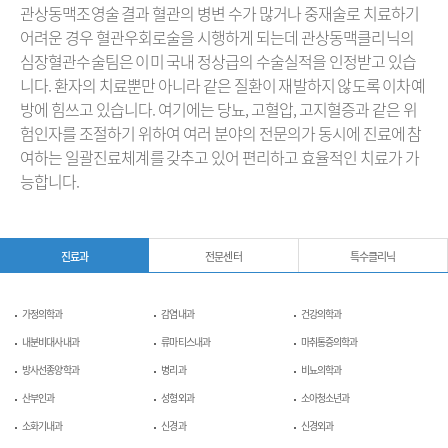
관상동맥조영술 결과 혈관의 병변 수가 많거나 중재술로 치료하기
어려운 경우 혈관우회로술을 시행하게 되는데 관상동맥클리닉의
심장혈관수술팀은 이미 국내 정상급의 수술실적을 인정받고 있습
니다.
환자의 치료뿐만 아니라 같은 질환이 재발하지 않도록 이차예
방에 힘쓰고 있습니다. 여기에는 당뇨, 고혈압, 고지혈증과 같은 위
험인자를 조절하기 위하여 여러 분야의 전문의가 동시에 진료에 참
여하는 일괄진료체계를 갖추고 있어 편리하고 효율적인 치료가 가
능합니다.
진료과
전문센터
특수클리닉
가정의학과
감염내과
건강의학과
내분비대사내과
류마티스내과
마취통증의학과
방사선종양학과
병리과
비뇨의학과
산부인과
성형외과
소아청소년과
소화기내과
신경과
신경외과