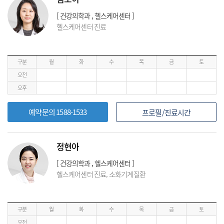
[ 건강의학과 , 헬스케어센터 ]
헬스케어센터 진료
구분
월
화
수
목
금
토
오전
오후
예약문의 1588-1533
프로필/진료시간
정현아
[ 건강의학과 , 헬스케어센터 ]
헬스케어센터 진료, 소화기계질환
구분
월
화
수
목
금
토
오전