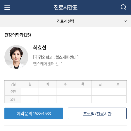
진료시간표
주 메뉴 열기
진료과 선택
건강의학과(15)
최효선
[ 건강의학과 , 헬스케어센터 ]
헬스케어센터 진료
구분
월
화
수
목
금
토
오전
오후
예약문의 1588-1533
프로필/진료시간