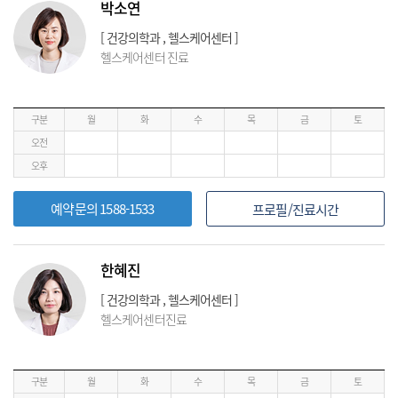
박소연
[ 건강의학과 , 헬스케어센터 ]
헬스케어센터 진료
구분
월
화
수
목
금
토
오전
오후
예약문의 1588-1533
프로필/진료시간
한혜진
[ 건강의학과 , 헬스케어센터 ]
헬스케어센터진료
구분
월
화
수
목
금
토