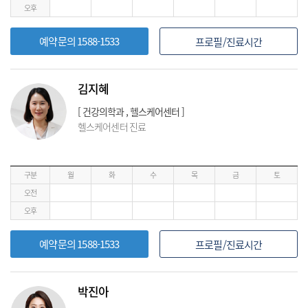
오후
예약문의 1588-1533
프로필/진료시간
김지혜
[ 건강의학과 , 헬스케어센터 ]
헬스케어센터 진료
구분
월
화
수
목
금
토
오전
오후
예약문의 1588-1533
프로필/진료시간
박진아