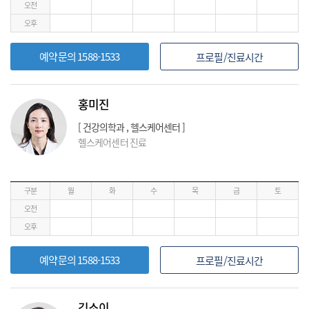
오전
오후
예약문의 1588-1533
프로필/진료시간
홍미진
[ 건강의학과 , 헬스케어센터 ]
헬스케어센터 진료
구분
월
화
수
목
금
토
오전
오후
예약문의 1588-1533
프로필/진료시간
김소이