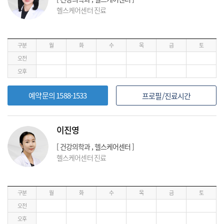
헬스케어센터 진료
구분
월
화
수
목
금
토
오전
오후
예약문의 1588-1533
프로필/진료시간
이진영
[ 건강의학과 , 헬스케어센터 ]
헬스케어센터 진료
구분
월
화
수
목
금
토
오전
오후