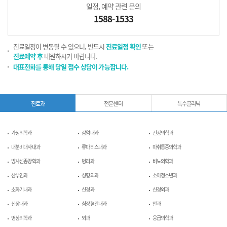
일정, 예약 관련 문의
1588-1533
진료일정이 변동될 수 있으니, 반드시
진료일정 확인
또는
진료예약 후
내원하시기 바랍니다.
대표전화를 통해 당일 접수 상담이 가능합니다.
진료과
전문센터
특수클리닉
가정의학과
감염내과
건강의학과
내분비대사내과
류마티스내과
마취통증의학과
방사선종양학과
병리과
비뇨의학과
산부인과
성형외과
소아청소년과
소화기내과
신경과
신경외과
신장내과
심장혈관내과
안과
영상의학과
외과
응급의학과