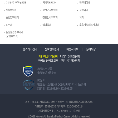
이비인후-두경부외과
임상약리학과
입원의학과
재활의학과
정신건강의학과
정형외과
종양혈액내과
진단검사의학과
치과
피부과
핵의학과
호흡기-알레르기내과
심장혈관흉부외과
(구 흉부외과)
헬스케어센터
진료협력센터
채용사이트
장례식장
개인정보처리방침
데이터 심의위원회
환자의 권리와 의무
안전보건경영방침
보
보건복지부 인증
건
기관생명윤리 위원회
복
지
정
인증범위 :
부
보
의료정보시스템(EMR, OCS) 및 홈페이지 서비스 운영
인
보
유효기간 : 2023.08.26 ~ 2026.08.25
증
호
기
관
관
리
주소
:
05030 서울특별시 광진구 능동로 120-1(화양동) 건국대학교병원
생
체
대표전화 :
1588-1533
해외전화 :
82-2-2030-5114
명
계
사업자등록번호
:
207-82-02115
·
유광하
윤
인
리
증
ⓒ2018 Konkuk University Medical Center. All rights reserved.