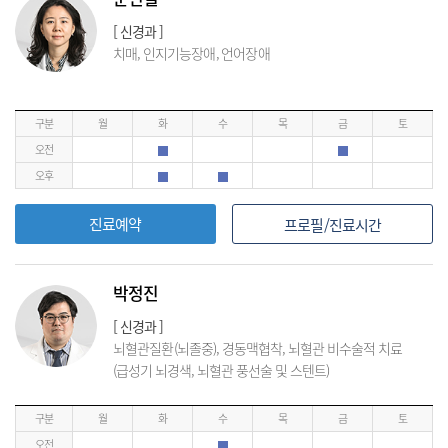
[ 신경과 ]
치매, 인지기능장애, 언어장애
구분
월
화
수
목
금
토
오전
오후
진료예약
프로필/진료시간
박정진
[ 신경과 ]
뇌혈관질환(뇌졸중), 경동맥협착, 뇌혈관 비수술적 치료
(급성기 뇌경색, 뇌혈관 풍선술 및 스텐트)
구분
월
화
수
목
금
토
오전