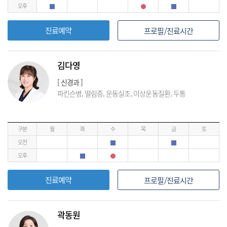
오후
진료예약
프로필/진료시간
김다영
[ 신경과 ]
파킨슨병, 떨림증, 운동실조, 이상운동질환, 두통
구분
월
화
수
목
금
토
오전
오후
진료예약
프로필/진료시간
곽동원