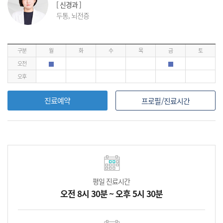
[ 신경과 ]
두통, 뇌전증
구분
월
화
수
목
금
토
오전
오후
진료예약
프로필/진료시간
평일 진료시간
오전 8시 30분 ~ 오후 5시 30분