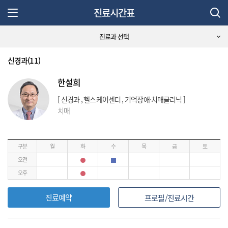
진료시간표
주 메뉴 열기
진료과 선택
신경과(11)
한설희
[ 신경과 , 헬스케어센터 , 기억장애⋅치매클리닉 ]
치매
구분
월
화
수
목
금
토
오전
오후
진료예약
프로필/진료시간