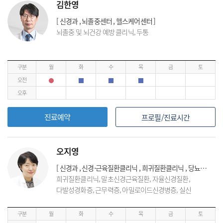
김한영
[ 신경과 , 뇌졸중센터 , 헬스케어센터 ]
뇌졸중 및 뇌건강 예방 클리닉, 두통
구분
월
화
수
목
금
토
오전
오후
진료예약
프로필/진료시간
오지영
[ 신경과 , 신경⋅근육질환클리닉 , 희귀질환클리닉 , 당뇨발클리닉 ]
희귀질환클리닉, 말초신경근육질환, 자율신경질환,
다발성경화증, 근무력증, 아밀로이드신경병증, 실신
구분
월
화
수
목
금
토