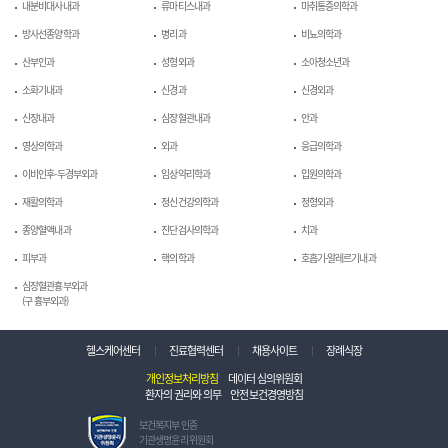
내분비대사내과
류마티스내과
마취통증의학과
방사선종양학과
병리과
비뇨의학과
산부인과
성형외과
소아청소년과
소화기내과
신경과
신경외과
신장내과
심장혈관내과
안과
영상의학과
외과
응급의학과
이비인후-두경부외과
임상약리학과
입원의학과
재활의학과
정신건강의학과
정형외과
종양혈액내과
진단검사의학과
치과
피부과
핵의학과
호흡기-알레르기내과
심장혈관흉부외과
(구 흉부외과)
헬스케어센터
진료협력센터
채용사이트
장례식장
개인정보처리방침
데이터 심의위원회
환자의 권리와 의무
안전보건경영방침
보
보건복지부 인증
건
기관생명윤리 위원회