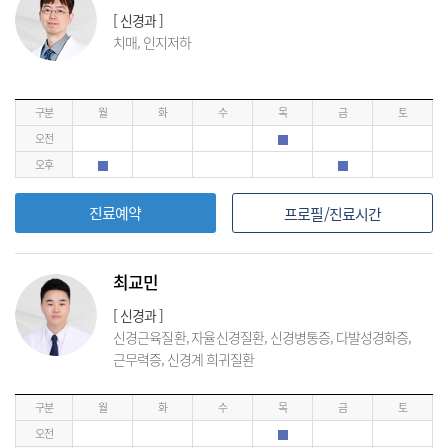
[ 신경과 ]
치매, 인지저하
구분
월
화
수
목
금
토
오전
오후
진료예약
프로필/진료시간
최교민
[ 신경과 ]
신경근육질환, 자율신경질환, 신경병통증, 다발성경화증,
근무력증, 신경계 희귀질환
구분
월
화
수
목
금
토
오전