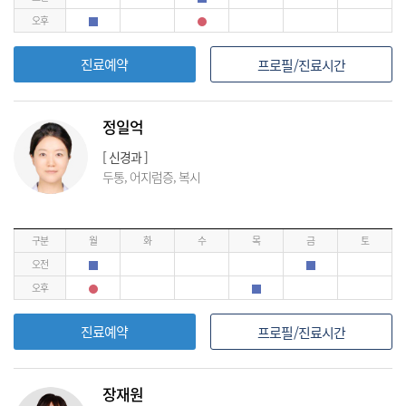
오후
진료예약
프로필/진료시간
정일억
[ 신경과 ]
두통, 어지럼증, 복시
구분
월
화
수
목
금
토
오전
오후
진료예약
프로필/진료시간
장재원