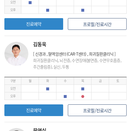
오전
오후
진료예약
프로필/진료시간
김동욱
[ 신경과 , 혈액암센터 (CAR-T센터) , 희귀질환클리닉 ]
희귀질환클리닉, 뇌전증, 수면장애(불면증, 수면무호흡증,
주간졸림증), 실신, 두통
구분
월
화
수
목
금
토
오전
오후
진료예약
프로필/진료시간
문연실