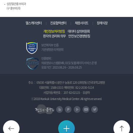
심장혈관흉부외과
(구 흉부외과)
헬스케어센터
진료협력센터
채용사이트
장례식장
개인정보처리방침
데이터 심의위원회
환자의 권리와 의무
안전보건경영방침
보
보건복지부 인증
건
기관생명윤리 위원회
복
지
정
인증범위 :
부
보
의료정보시스템(EMR, OCS) 및 홈페이지 서비스 운영
인
보
유효기간 : 2023.08.26 ~ 2026.08.25
증
호
기
관
관
리
주소
:
05030 서울특별시 광진구 능동로 120-1(화양동) 건국대학교병원
생
체
대표전화 :
1588-1533
해외전화 :
82-2-2030-5114
명
계
사업자등록번호
:
207-82-02115
·
유광하
윤
인
리
증
ⓒ2018 Konkuk University Medical Center. All rights reserved.
위
I
정오의 음악회
원
S
naver blog
naver post
naver TV
U tube
Twitter
회
M
S
BACK
TO
Quick Menu 보기