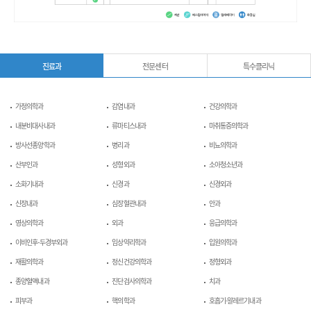
진료과
전문센터
특수클리닉
가정의학과
감염내과
건강의학과
내분비대사내과
류마티스내과
마취통증의학과
방사선종양학과
병리과
비뇨의학과
산부인과
성형외과
소아청소년과
소화기내과
신경과
신경외과
신장내과
심장혈관내과
안과
영상의학과
외과
응급의학과
이비인후-두경부외과
임상약리학과
입원의학과
재활의학과
정신건강의학과
정형외과
종양혈액내과
진단검사의학과
치과
피부과
핵의학과
호흡기-알레르기내과