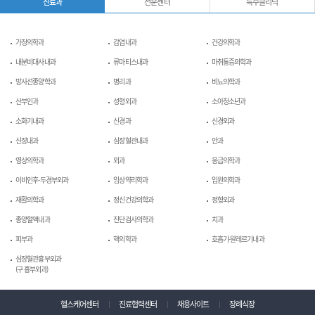
진료과
전문센터
특수클리닉
가정의학과
감염내과
건강의학과
내분비대사내과
류마티스내과
마취통증의학과
방사선종양학과
병리과
비뇨의학과
산부인과
성형외과
소아청소년과
소화기내과
신경과
신경외과
신장내과
심장혈관내과
안과
영상의학과
외과
응급의학과
이비인후-두경부외과
임상약리학과
입원의학과
재활의학과
정신건강의학과
정형외과
종양혈액내과
진단검사의학과
치과
피부과
핵의학과
호흡기-알레르기내과
심장혈관흉부외과
(구 흉부외과)
헬스케어센터
진료협력센터
채용사이트
장례식장