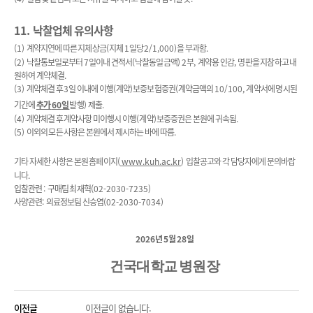
11.
낙찰업체 유의사항
(1)
계약지연에 따른 지체상금
(
지체
1
일당
2/1,000)
을 부과함
.
(2)
낙찰통보일로부터
7
일이내 견적서
(
낙찰동일금액
) 2
부
,
계약용 인감
,
명판을 지참하고 내
원하여 계약체결
.
(3)
계약체결 후
3
일 이내에 이행
(
계약
)
보증보험증권
(
계약금액의
10/100,
계약서에 명시된
기간에
추가
60
일
발행
)
제출
.
(4)
계약체결 후 계약사항 미이행시 이행
(
계약
)
보증증권은 본원에 귀속됨
.
(5)
이외의 모든 사항은 본원에서 제시하는 바에 따름
.
기타 자세한 사항은 본원 홈페이지
(
www.kuh.ac.kr
)
입찰공고와 각 담당자에게 문의바랍
니다
.
입찰관련
:
구매팀 최재혁
(02-2030-7235)
사양관련
:
의료정보팀 신승엽
(02-2030-7034)
2026
년
5
월
28
일
건국대학교 병원장
이전글
이전글이 없습니다.