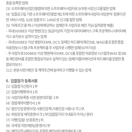
종을 등록한 업체
(3)
소프트웨어산업진흥법에 의한 소프트웨어사업자로
SI
부문 사업신고를 필한 업체
(4)
입찰공고일 기준 소프트웨어진흥법 제
2
조에 의한 소프트웨어사업자
(
사업분야
:
컴퓨터관
련 서비스사업
, G2B
업종코드
: 1468)
로 신고를 필한 업체
(5)
아래 조건 중 하나 이상에 해당하는 업체만 주 사업자로 제안 가능
(
실적증명 제출
)
-
국내
500BED
이상 병원
(
또는 동급이상의 기관
)
의 데이터베이스 구축 프로젝트나 데이터베
이스 유지보수 실적이 있는 업체
-
국내
500BED
이상 병원의
EMR, OCS
및 메인 하드웨어
(
메인
DB, WAS)
를 포함한 통합
의료정보시스템 구축 프로젝트를 주 사업자로 시행한 업체
(50
억 이상
)
-
주 사업자로
500BED
이상 병원에서
EMR, OCS
를 포함한 의료정보 시스템과
WAS
및
DB
등 메인장비를 포함한 통합유지보수 실적이 있는 업체
(
어플리케이션과 하드웨어를 포함한 통
합유지보수
)
(11)
본원 사양
(
제안
)
및 계약조건에 동의하고 이행할 수 있는 업체
6.
입찰참가 등록서류
(1)
입찰참가신청서
1
부
(2)
입찰이행확약서
1
부
.
(3)
사업자등록증 사본
(
원본대조필
) 1
부
.
(4)
청렴계약이행각서
1
부
(5)
법인 인감증명서 및 사용인감계
(
사용인감 사용시
)
각
1
부
.
(6)
위임장 및 재직증명서 각
1
부
(
입찰참가자가 대표자가 아닌 경우
)
(7)
이행
(
입찰
)
보증증권
1
부
.
(8)
국세 및 지방세완납증명서
1
부
(9)
제안요청 내용이 모두 포함된 제안서의 제안대비표
1
부