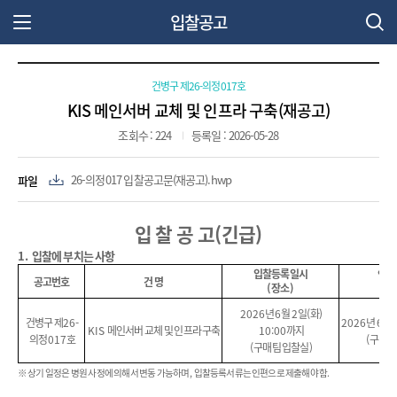
입찰공고
주 메뉴 열기
건병구 제26-의정017호
KIS 메인서버 교체 및 인프라 구축(재공고)
조회수 : 224
등록일 : 2026-05-28
파일
26-의정017 입찰공고문(재공고).hwp
입 찰 공 고
(
긴급
)
1.
입찰에 부치는 사항
입찰등록일시
입 찰
공고번호
건 명
(
장소
)
(
2026
년
6
월
2
일
(
화
)
건병구 제
26-
2026
년
6
월
KIS
메인서버 교체 및 인프라 구축
10:00
까지
의정
017
호
(
구매팀
(
구매팀 입찰실
)
※
상기 일정은 병원 사정에 의해서 변동 가능하며
,
입찰등록서류는 인편으로 제출해야 함
.