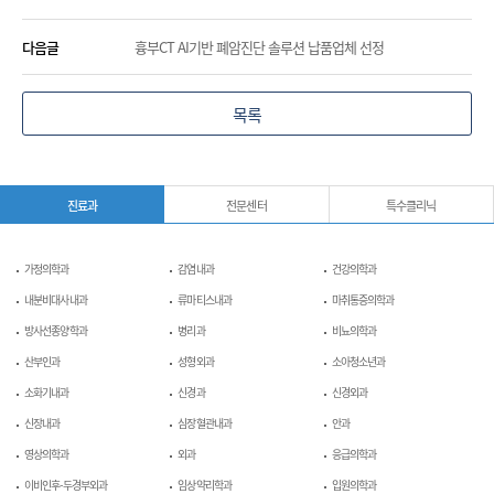
다음글
흉부CT AI기반 폐암진단 솔루션 납품업체 선정
목록
진료과
전문센터
특수클리닉
가정의학과
감염내과
건강의학과
내분비대사내과
류마티스내과
마취통증의학과
방사선종양학과
병리과
비뇨의학과
산부인과
성형외과
소아청소년과
소화기내과
신경과
신경외과
신장내과
심장혈관내과
안과
영상의학과
외과
응급의학과
이비인후-두경부외과
임상약리학과
입원의학과