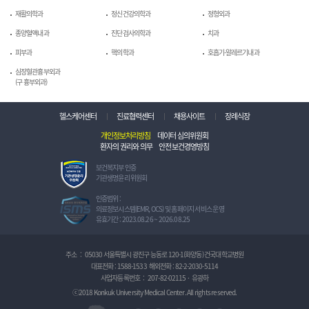
재활의학과
정신건강의학과
정형외과
종양혈액내과
진단검사의학과
치과
피부과
핵의학과
호흡기-알레르기내과
심장혈관흉부외과
(구 흉부외과)
헬스케어센터
진료협력센터
채용사이트
장례식장
개인정보처리방침
데이터 심의위원회
환자의 권리와 의무
안전보건경영방침
보
보건복지부 인증
건
기관생명윤리 위원회
복
지
정
인증범위 :
부
보
의료정보시스템(EMR, OCS) 및 홈페이지 서비스 운영
인
보
유효기간 : 2023.08.26 ~ 2026.08.25
증
호
기
관
관
리
주소
:
05030 서울특별시 광진구 능동로 120-1(화양동) 건국대학교병원
생
체
대표전화 :
1588-1533
해외전화 :
82-2-2030-5114
명
계
사업자등록번호
:
207-82-02115
·
유광하
윤
인
리
증
ⓒ2018 Konkuk University Medical Center. All rights reserved.
위
I