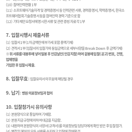
(10)
참여인력현황
1
부
(11)
소프트웨어기술자격 및 경력증명서 등 인력관련 서류
,
경력증명서
,
학력증명서
,
한국소
프트웨어협회 기술증명서 등을 참여인력 경력 기준으로 함
(12)
기타 제안요청서에 명시한 서류 및 관련 증빙 자료 각
1
부
7.
입찰시행시 제출서류
(1)
입찰서
1
부
(1
차 금액란에 부가세 포함 총액기재
)
(2)
견적서
1
부
(
입찰서의 입찰가와 동일금액으로 세부사양을
Break Down
후 금액기재
)
※
위 서류를 대봉투에 넣어 밀봉 후 인감날인
(
인감지참
)
하여 겉봉에 입찰
(
공고
)
번호
,
건명
,
업체명을
기입한 후 입찰시 제출
.
8.
입찰무효
:
입찰유의서의 무효에 해당될 경우
9.
납기
:
병원 의료정보팀과 협의
10.
입찰참가시 유의사항
(1)
본원양식으로 통일하여 기재함
.
(2)
본원 지급규정에 의하여 대금을 지급함
.
(3)
내원하여 본원양식의 사양서
(
규격서
)
를 의료정보팀 담당자에게 확인 받은 후 입찰 참가
.
(4)
별첨 및 붙임의 모든 서류를 숙지하고 입찰에 참여할 것
.