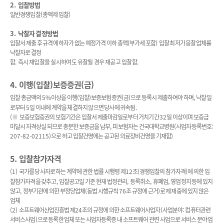
2.
입찰방법
일반경쟁입찰
(
총액제 입찰
)
3.
낙찰자 결정방법
입찰서 제출 후 규격에 하자가 없는 예정가격 이하 총액
(
부가세 포함
)
입찰 최저가 응찰업체를
낙찰자로 결정
함
.
즉시 재입찰을 실시하여도 유찰될 경우 재공고 입찰함
.
4.
이행
(
입찰
)
보증증권
(
금
)
입찰 총금액의
5%
이상을 이행
(
입찰
)
보증보험증권
(
금
)
으로 등록시 제출하여야 하며
,
낙찰일
로부터
5
일 이내에 계약을 체결하지 않으면 당사에 귀속됨
.
(
※
보증보험증권의 보험기간은 입찰서 제출마감일로부터 거치기간
32
일 이상이며 보증금
미달시 자격상실 되므로 충분한 보증금을 납부
,
피보험자는 건국대학교병원
(
사업자등록번호
:
207-82-02115)
으로 하고 입찰건명에는 공고된 의료장비건명을 기재함
)
5.
입찰참가자격
(1)
국가를 당사자로 하는 계약에 관한 법률 시행령 제
12
조
(
경쟁입찰의 참가자격
)
에 의한 입
찰참가자격을 갖추고
,
입찰공고일 기준 현재 법정관리
,
등록취소
,
휴폐업
,
영업정지 등에 있지
않고
,
정부기관에 의한 부정당업체
(
동법 시행규칙
76
조 규정에 근거
)
로 제재 중에 있지 않은
업체
(2)
소프트웨어산업진흥법 제
24
조의 규정에 의한 소프트웨어사업자
(
사업분야
:
컴퓨터관련
서비스사업
)
으로 등록한 업체 또는 사업자등록증 내 소프트웨어 관련 사업으로 서비스 분야 업