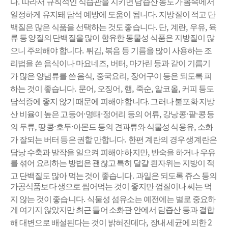
.
다
따라서 규칙적인 식습관을 지키면 담즙산 농도가 몸속에서
.
일정하게 유지돼 담석 예방에 도움이 됩니다
지방질이 적고 단
.
,
,
,
백질은 많은 식품을 선택하는 것도 좋습니다
단
계란
우유
육
류 등 양질의 단백질을 많이 함유한 동물성 식품은 지방질이 많
.
,
으니 주의해야 합니다
튀김
볶음 등 기름을 많이 사용하는 조
,
,
리법을 쓴 음식이나 마요네즈
버터
마가린 등과 같이 기름기
,
,
가 많은 양념류를 쓴 음식
중국요리
장어구이 등은 되도록 피
.
,
,
,
,
,
하는 것이 좋습니다
문어
오징어
햄
죽순
알코올
커피 등도
담석증에 좋지 않기 때문에 피해야 합니다.
그러나 불포화 지방
·
·
,
·
·
산 비율이 높은 고등어
명태
정어리 등의 어류
강낭콩
팥
콩 등
,
·
·
,
의 두류
땅콩
호두
아몬드 등의 견과류와 식물성 식용유
소화
.
가 잘되는 버터 등은 권할 만합니다
한편 계란의 경우 생계란은
,
담낭 수축과 발작을 일으켜 피해야 하지만
반숙을 하거나 우유
를 섞어
요리하는 방법은 괜찮고 특히 달걀 흰자위는 지방이 적
.
고 단백질도 많아 먹는 것이 좋습니다
과일은 되도록 쥬스 등의
가공식품보다 생으로 씹어먹는 것이 좋지만 껍질이나 씨는 먹
.
지 않는 것이 좋습니다
식물성 섬유소는 예전에는 별로 중요하
게 여기지 않았지만 최근 들어 소화관 안에서 담즙산 등과 결합
,
2
해 대변으로 배설된다는 것이 밝혀진데다
장내 세균에 의한