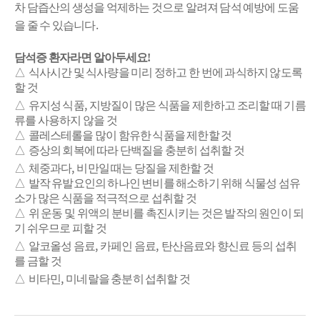
차 담즙산의 생성을 억제하는 것으로 알려져 담석 예방에 도움
.
을 줄 수 있습니다
담석증 환자라면 알아두세요
!
△
식사시간 및 식사량을 미리 정하고 한 번에 과식하지 않도록
할 것
,
△
유지성 식품
지방질이 많은 식품을 제한하고 조리할 때
기름
류를 사용하지 않을 것
△
콜레스테롤을 많이 함유한 식품을 제한할 것
△
증상의 회복에 따라 단백질을 충분히 섭취할 것
,
△
체중과다
비만일 때는 당질을 제한할 것
△
발작 유발요인의 하나인 변비를 해소하기 위해 식물성
섬유
소가 많은 식품을 적극적으로 섭취할 것
△
위 운동 및 위액의 분비를 촉진시키는 것은 발작의 원인이 되
기
쉬우므로 피할 것
,
,
△
알코올성 음료
카페인 음료
탄산음료와 향신료 등의 섭취
를 금할 것
,
△
비타민
미네랄을 충분히 섭취할 것