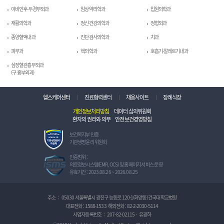
이비인후-두경부외과
임상약리학과
입원의학과
재활의학과
정신건강의학과
정형외과
종양혈액내과
진단검사의학과
치과
피부과
핵의학과
호흡기-알레르기내과
심장혈관흉부외과
(구 흉부외과)
헬스케어센터
진료협력센터
채용사이트
장례식장
개인정보처리방침
데이터 심의위원회
환자의 권리와 의무
안전보건경영방침
보
보건복지부 인증
건
기관생명윤리 위원회
복
지
정
인증범위 :
부
보
의료정보시스템(EMR, OCS) 및 홈페이지 서비스 운영
인
보
유효기간 : 2023.08.26 ~ 2026.08.25
증
호
기
관
관
리
주소
:
05030 서울특별시 광진구 능동로 120-1(화양동) 건국대학교병원
생
체
대표전화 :
1588-1533
해외전화 :
82-2-2030-5114
명
계
사업자등록번호
:
207-82-02115
·
유광하
윤
인