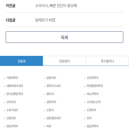
이전글
소아사시, 빠른 진단이 중요해
다음글
알레르기 비염
목록
진료과
전문센터
특수클리닉
가정의학과
감염내과
건강의학과
내분비대사내과
류마티스내과
마취통증의학과
방사선종양학과
병리과
비뇨의학과
산부인과
성형외과
소아청소년과
소화기내과
신경과
신경외과
신장내과
심장혈관내과
안과
영상의학과
외과
응급의학과