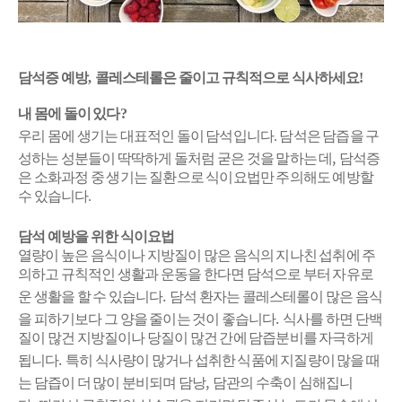
담석증 예방
,
콜레스테롤은 줄이고 규칙적으로 식사하세요
!
내 몸에 돌이 있다
?
우리 몸에 생기는 대표적인 돌이 담석입니다.
담석은 담즙을 구
,
성하는 성분들이 딱딱하게 돌처럼 굳은 것을 말하는 데
담석증
은 소화과정 중 생기는 질환으로 식이요법만 주의해도 예방할
수 있습니다.
담석 예방을 위한 식이요법
열량이 높은 음식이나 지방질이 많은 음식의 지나친 섭취에 주
의하고 규칙적인 생활과 운동을 한다면 담석으로 부터 자유로
.
운 생활을 할 수 있습니다
담석 환자는 콜레스테롤이 많은 음식
.
을 피하기보다 그 양을 줄이는 것이 좋습니다
식사를 하면 단백
질이 많건 지방질이나 당질이 많건 간에 담즙분비를 자극하게
.
됩니다
특히 식사량이 많거나 섭취한 식품에 지질량이 많을 때
,
는 담즙이 더 많이 분비되며 담낭
담관의 수축이 심해집니