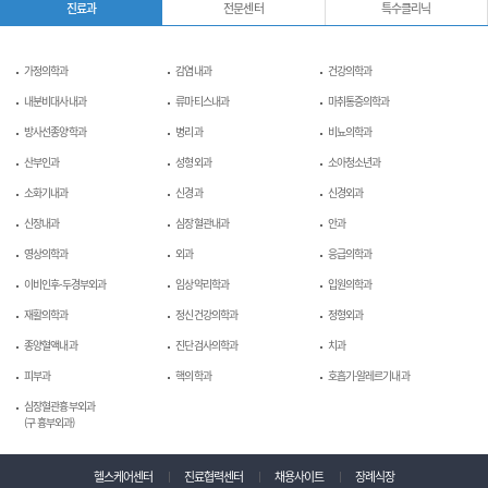
진료과
전문센터
특수클리닉
가정의학과
감염내과
건강의학과
내분비대사내과
류마티스내과
마취통증의학과
방사선종양학과
병리과
비뇨의학과
산부인과
성형외과
소아청소년과
소화기내과
신경과
신경외과
신장내과
심장혈관내과
안과
영상의학과
외과
응급의학과
이비인후-두경부외과
임상약리학과
입원의학과
재활의학과
정신건강의학과
정형외과
종양혈액내과
진단검사의학과
치과
피부과
핵의학과
호흡기-알레르기내과
심장혈관흉부외과
(구 흉부외과)
헬스케어센터
진료협력센터
채용사이트
장례식장