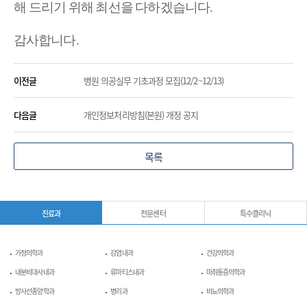
해 드리기 위해 최선을 다하겠습니다.
감사합니다.
이전글
병원 의공실무 기초과정 모집(12/2~12/13)
다음글
개인정보처리방침(본원) 개정 공지
목록
진료과
전문센터
특수클리닉
가정의학과
감염내과
건강의학과
내분비대사내과
류마티스내과
마취통증의학과
방사선종양학과
병리과
비뇨의학과