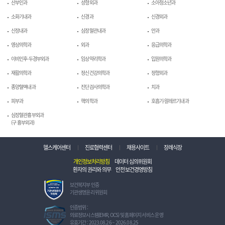
산부인과
성형외과
소아청소년과
소화기내과
신경과
신경외과
신장내과
심장혈관내과
안과
영상의학과
외과
응급의학과
이비인후-두경부외과
임상약리학과
입원의학과
재활의학과
정신건강의학과
정형외과
종양혈액내과
진단검사의학과
치과
피부과
핵의학과
호흡기-알레르기내과
심장혈관흉부외과
(구 흉부외과)
헬스케어센터
진료협력센터
채용사이트
장례식장
개인정보처리방침
데이터 심의위원회
환자의 권리와 의무
안전보건경영방침
보
보건복지부 인증
건
기관생명윤리 위원회
복
지
정
인증범위 :
부
보
의료정보시스템(EMR, OCS) 및 홈페이지 서비스 운영
인
보
유효기간 : 2023.08.26 ~ 2026.08.25