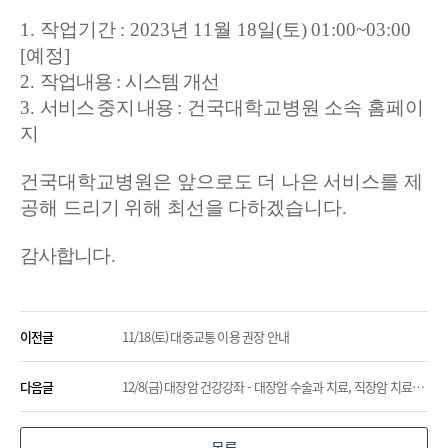
1.
작업기간
: 2023
년
11
월 18
일
(토
) 01:00~03:00
[
예정
]
2.
작업내용
:
시스템 개선
3.
서비스 중지 내용
: 건국대학교병원 소속 홈페이
지
건국대학교병원은 앞으로도 더 나은 서비스를 제
공해 드리기 위해 최선을 다하겠습니다
.
감사합니다
.
이전글
11/18(토) 대중교통 이용 권장 안내
다음글
12/8(금) 대장암 건강강좌 - 대장암 수술과 치료, 직장암 치료의 발전