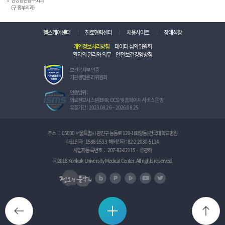
(구 흉부외과)
헬스케어센터
진료협력센터
채용사이트
장례식장
개인정보처리방침
데이터 심의위원회
환자의 권리와 의무
안전보건경영방침
보
보건복지부 인증
건
기관생명윤리 위원회
복
지
정
인증범위 :
부
보
의료정보시스템(EMR, OCS) 및 홈페이지 서비스 운영
인
보
유효기간 : 2023.08.26 ~ 2026.08.25
증
호
기
관
관
리
주소
:
05030 서울특별시 광진구 능동로 120-1(화양동) 건국대학교병원
생
체
대표전화 :
1588-1533
해외전화 :
82-2-2030-5114
명
계
사업자등록번호
:
207-82-02115
·
유광하
윤
인
리
증
ⓒ2018 Konkuk University Medical Center. All rights reserved.
위
I
정오의 음악회
원
S
naver blog
naver post
naver TV
U tube
Twitter
회
M
S
BACK
TO
Quick Menu 보기