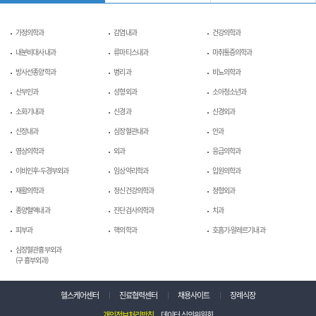
가정의학과
감염내과
건강의학과
내분비대사내과
류마티스내과
마취통증의학과
방사선종양학과
병리과
비뇨의학과
산부인과
성형외과
소아청소년과
소화기내과
신경과
신경외과
신장내과
심장혈관내과
안과
영상의학과
외과
응급의학과
이비인후-두경부외과
임상약리학과
입원의학과
재활의학과
정신건강의학과
정형외과
종양혈액내과
진단검사의학과
치과
피부과
핵의학과
호흡기-알레르기내과
심장혈관흉부외과
(구 흉부외과)
헬스케어센터
진료협력센터
채용사이트
장례식장
개인정보처리방침
데이터 심의위원회