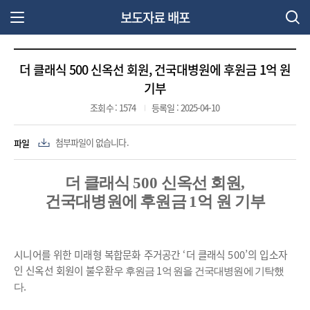
보도자료 배포
주 메뉴 열기
더 클래식 500 신옥선 회원, 건국대병원에 후원금 1억 원
기부
조회수 : 1574
등록일 : 2025-04-10
파일
첨부파일이 없습니다.
더 클래식
500
신옥선 회원
,
건국대병원에 후원금
1
억 원 기부
시니어를 위한 미래형 복합문화 주거공간
‘
더 클래식
500’
의 입소자
인 신옥선 회원이 불우환
1
우 후원금
억 원을 건국대병원에 기탁했
.
다