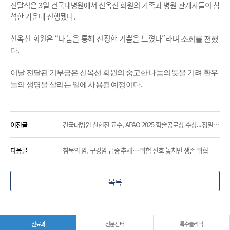
전달식은
3
일 건국대병원에서 신옥선 회원의 가족과 병원 관계자들이 참
석한 가운데 진행됐다
.
신옥선 회원은
“
나눔을 통해 진정한 기쁨을 느꼈다
”
라며
소회를 전했
.
다
이날 전달된 기부금은 신옥선 회원의 숭고한 나눔의 뜻을 기려 환우
.
들의 생명을 살리는 일에 사용될 예정이다
이전글
건국대병원 신현진 교수, APAO 2025 학술공로상 수상...정밀의학 기반 융합연구 성과 인정
다음글
침묵의 암, 구강암 급증 추세… 위험 신호 놓치면 생존 위협
목록
진료과
전문센터
특수클리닉