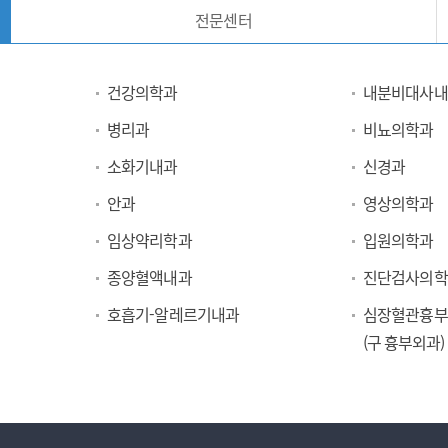
전문센터
건강의학과
내분비대사내
병리과
비뇨의학과
소화기내과
신경과
안과
영상의학과
임상약리학과
입원의학과
종양혈액내과
진단검사의학
호흡기-알레르기내과
심장혈관흉부
(구 흉부외과)