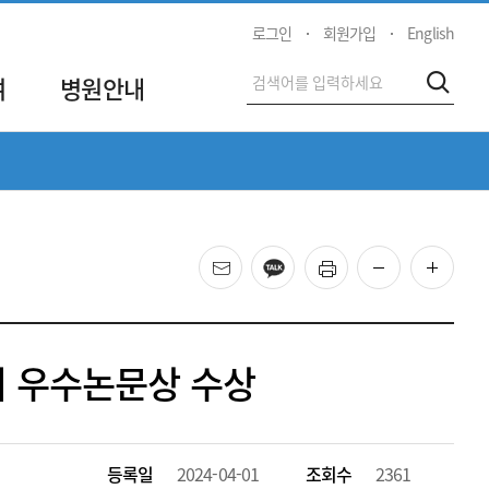
로그인
회원가입
English
전
여
병원안내
검색
체
검
색
메일
카카오
프린트
화면 축소
화면 
회 우수논문상 수상
등록일
2024-04-01
조회수
2361