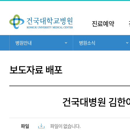
주
메
진료예약
뉴
현
병원안내
병원소식
주 메뉴 목록 열기
재
위
치:
보도자료 배포
건국대병원 김한아
파일
파일이 없습니다.