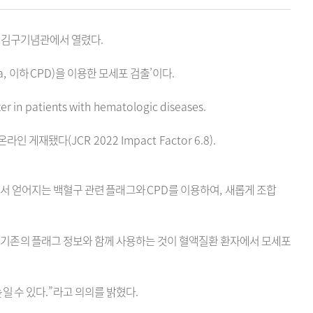
범김구기념관에서 열렸다
.
a,
이하
CPD)
을 이용한 모세포 검출
’
이다
.
er in patients with hematologic diseases.
 온라인 게재됐다
(JCR 2022 Impact Factor 6.8).
 얻어지는 백혈구 관련 플래그와
CPD
를 이용하여
,
새롭게 조합
 기존의 플래그 정보와 함께 사용하는 것이
혈액질환 환자에서 모세포
일 수 있다
.”
라고 의의를 밝혔다
.