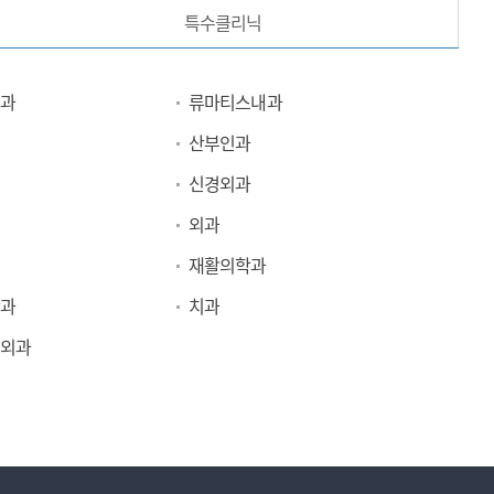
특수클리닉
과
류마티스내과
산부인과
신경외과
외과
재활의학과
과
치과
외과