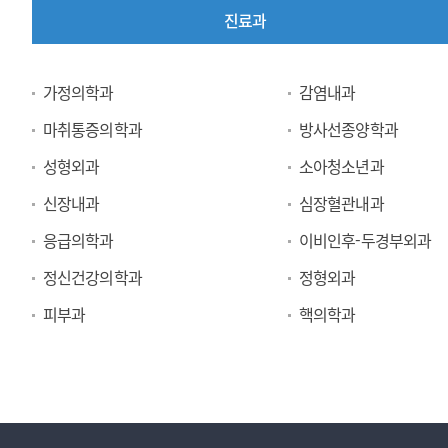
진료과
진
가정의학과
감염내과
료
마취통증의학과
방사선종양학과
과
성형외과
소아청소년과
신장내과
심장혈관내과
응급의학과
이비인후-두경부외과
정신건강의학과
정형외과
피부과
핵의학과