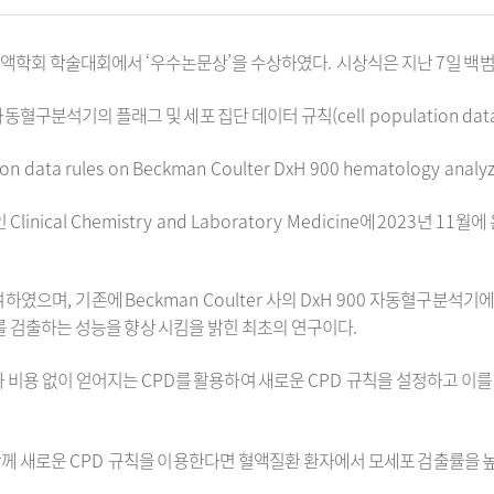
혈액학회 학술대회에서
‘
우수논문상
’
을 수상하였다
.
시상식은 지난
7
일 백
자동혈구분석기의 플래그 및 세포 집단 데이터 규칙
(cell population dat
ation data rules on Beckman Coulter DxH 900 hematology analyz
인
Clinical Chemistry and Laboratory Medicine
에
2023
년
11
월에
여하였으며
,
기존에
Beckman Coulter
사의
DxH 900
자동혈구분석기에서
를 검출하는 성능을 향상 시킴을 밝힌 최초의 연구이다
.
 비용 없이 얻어지는
CPD
를 활용하여 새로운
CPD
규칙을 설정하고 이를
함께 새로운
CPD
규칙을 이용한다면 혈액질환 환자에서 모세포 검출률을 높