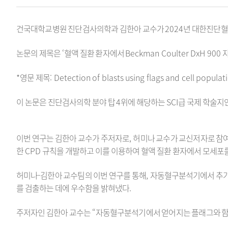
건국대학교병원 진단검사의학과 김한아 교수가
2024
년 대한진단
논문의 제목은
‘
혈액 질환 환자에서
Beckman Coulter DxH 900
*
영문 제목
: Detection of blasts using flags and cell popul
이 논문은 진단검사의학 분야 탑
4
위에 해당하는
SCI
급 국제 학술지
이번 연구는 김한아 교수가 주저자로
,
허미나 교수가 교신저자로 참
한
CPD
규칙을 개발하고 이를 이용하여 혈액 질환 환자에서 모세포
허미나
-
김한아 교수팀의 이번 연구를 통해
,
자동혈구분석기에서 추가
를 검출하는 데에 우수함을 밝혀냈다
.
주저자인 김한아 교수는
“
자동혈구분석기에서 얻어지는 플래그와 