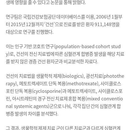
생에 영향을 줄 수 있다고 논문을 통해 밝혔다
.
연구팀은 국립건강보험공단 데이터베이스를 이용
, 2006
년
1
월부
터
2015
년
12
월까지
‘
건선
’
으로 진료를 받은 환자
911,148
명을
대상으로 연구를 진행했다
.
이는 인구 기반 코호트 연구
(population-based cohort stud
y)
로
,
건선의 전신 치료법에 따른 심혈관계 합병증 발생을 해당 치료
를 받지 않은 경증 건선 환자군과 비교분석한 자료다
.
건선의 치료법을 생물학적 제제
(biologics),
광선치료
(photothe
rapy),
메토트렉세이트 단독 복용
(methotrexate),
사이클로스
포린 단독 복용
(cyclosporine)
과 메토트렉세이트
,
사이클로스포
린
,
아시트레틴의 경구 전신 치료제 혼합 복용
(mixed conventio
nal systemic agents)
군으로 나눠
,
각각 집단 간의 심혈관계 합
병증 발생의 차이를 분석했다
.
그 결과
,
생물학적 제제 치료 군이 다른 치료군과 다르게 심혈관계