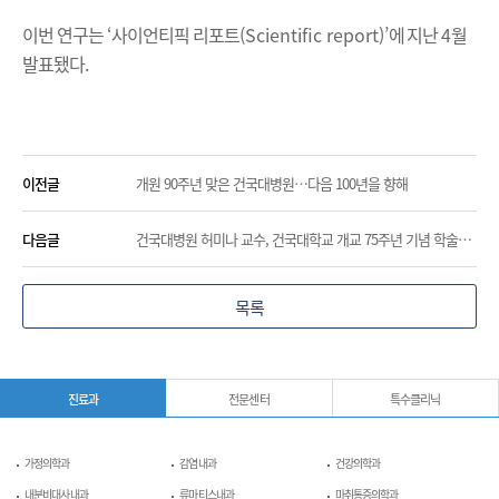
이번 연구는
‘
사이언티픽 리포트
(Scientific report)’
에 지난
4
월
발표됐다
.
이전글
개원 90주년 맞은 건국대병원…다음 100년을 향해
다음글
건국대병원 허미나 교수, 건국대학교 개교 75주년 기념 학술상 수상
목록
진료과
전문센터
특수클리닉
가정의학과
감염내과
건강의학과
내분비대사내과
류마티스내과
마취통증의학과