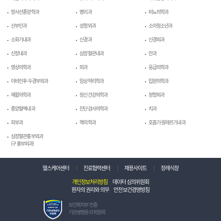
방사선종양학과
병리과
비뇨의학과
산부인과
성형외과
소아청소년과
소화기내과
신경과
신경외과
신장내과
심장혈관내과
안과
영상의학과
외과
응급의학과
이비인후-두경부외과
임상약리학과
입원의학과
재활의학과
정신건강의학과
정형외과
종양혈액내과
진단검사의학과
치과
피부과
핵의학과
호흡기-알레르기내과
심장혈관흉부외과
(구 흉부외과)
헬스케어센터
진료협력센터
채용사이트
장례식장
개인정보처리방침
데이터 심의위원회
환자의 권리와 의무
안전보건경영방침
보
보건복지부 인증
건
기관생명윤리 위원회
복