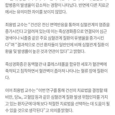
합병증의 발생율이 감소하는 경향이 나타났다
.
반면에 다른 치료군
에서는 유의미한 차이를 보이지 않았다
.
최용범 교수는
“
건선은 전신 면역반응을 통하여 심혈관계의 염증을
증가시킨다고 알려져 있는데 이는 죽상경화증으로 연결되어 심근
경색이나 뇌졸중 같은 주요 심혈관계 질환의 유병율을 증가시킨
다
”
며
“
결과적으로 건선 환자들이 일반인에 비해 심혈관계 질환 이
환율 및 발생률이 높은 것과 연관이 있다
”
고 밝혔다
.
죽상경화증은 동맥혈관 내 콜레스테롤을 함유한 세포가 혈관벽에
축적되고 침착하면서 혈관벽이 좁아져 나타나는 혈류 장애 질환이
다
.
이어 최용범 교수는
“
이번 연구를 통해 건선의 치료법을 결정할 때
비만
,
당뇨
,
고혈압 등과 같은 심혈관계 질환 발생 위험인자를 가지
고 있는 환자군에 대해 보다 적절한 치료법을 선택하는 데 도움이 될
수 있을 것으로 생각된다
”
고 의의를 밝혔다
.