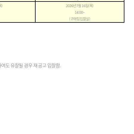
목
)
2026
년
7
월
16
일
(
목
)
14:00~
(
구매팀 입찰실
)
여도 유찰될 경우 재 공고 입찰함
.