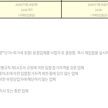
2026
년
7
월
14
일
(
화
)
2026
년
7
월
16
일
(
14:00
까지
14:00~
(
구매팀 입찰실
)
(
구매팀 입찰실
)
량
*
단가
+
부가세 포함
)
응찰업체를 낙찰자 로 결정함
.
즉시 재입찰을 실시하
시행규칙 제
14
조의 규정에 의한 입찰 참가자격을 갖춘 업체
제
76
조에 의한 입찰참가자격 제한 중에 있지 않는 업체
 의한 부정당업자에 해당하지 않는 업체
지사 또는 총판 업체