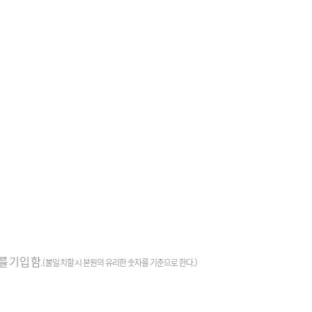
.
를 기입 함
.(
불일치할 시 본원의 유리한 숫자를 기준으로 한다
.)