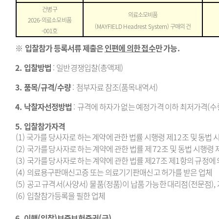
건병구
의료소모비품
2026-
의료소모비품
(MAYFIELD Headrest System)
구매의 건
-001
호
※
입찰참가 등록서류 제출은
인편에 의한 접수
만 가능
.
2.
입찰방법
:
일반경쟁입찰
(
총액제
)
3.
품목
/
규격
/
수량
:
첨부자료 참조
(
품목내역서
)
4.
낙찰자선정방법
:
규격에 하자가 없는 예정가격 이하 최저가격
(
수
5.
입찰참가자격
(1)
국가를 당사자로 하는 계약에 관한 법률 시행령 제
12
조 및 동법 
(2)
국가를 당사자로 하는 계약에 관한 법률 제
72
조 및 동법 시행령 
(3)
국가를 당사자로 하는 계약에 관한 법률 제
27
조 제
1
항의 규정에
(4)
의료용구판매신고증 또는 의료기기판매신고 허가를 받은 업체
(5)
공고 규격서
(
사양서
)
물품
(
정품
)
이 납품 가능한 대리점
(
전문점
),
(6)
입찰참가등록을 필한 업체
6.
이행
(
입찰
)
보증보험증권
(
금
)