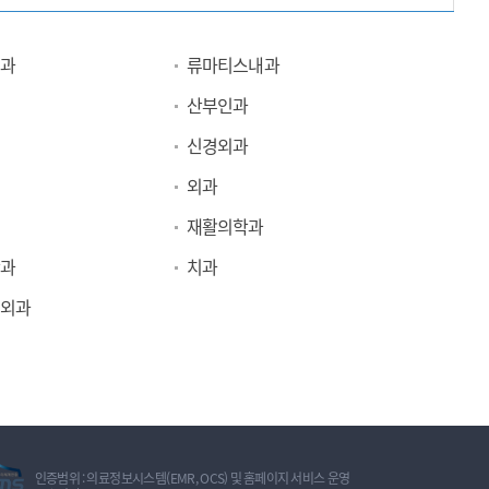
과
류마티스내과
산부인과
신경외과
외과
재활의학과
과
치과
외과
정
인증범위 : 의료정보시스템(EMR, OCS) 및 홈페이지 서비스 운영