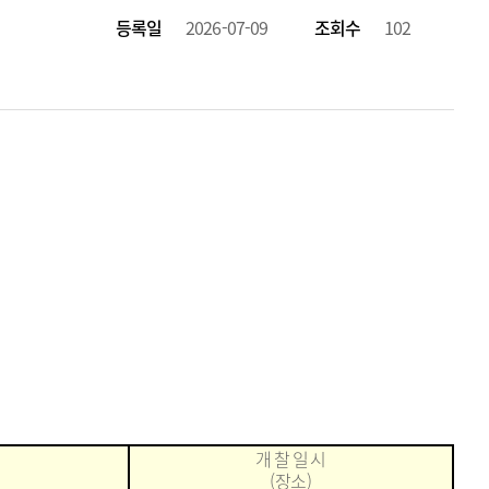
등록일
2026-07-09
조회수
102
개 찰 일 시
(
장소
)