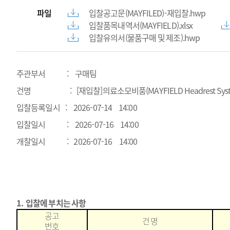
파일
입찰공고문(MAYFILED)-재입찰.hwp
입찰품목내역서(MAYFIELD).xlsx
입찰유의서(물품구매 및 제조).hwp
주관부서 : 구매팀
건명 : [재입찰]의료소모비품(MAYFIELD Headrest Syst
입찰등록일시 : 2026-07-14 14:00
입찰일시 : 2026-07-16 14:00
개찰일시 : 2026-07-16 14:00
1.
입찰에 부치는 사항
공고
건 명
번호