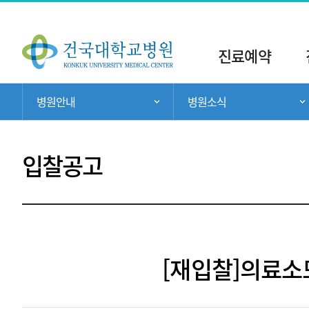
주
메
진료예약
뉴
현
병원안내
병원소식
주 메뉴 목록 열기
재
위
치:
입찰공고
[재입찰]의료소모비