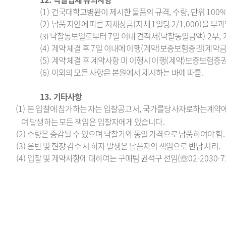
(1)
건국대학교병원이 제시한 물품의 규격
,
수량
,
단위
100
(2)
납품 지연에 따른 지체상금
(
지체
1
일당
2/1,000)
을 부과
낙찰통보일로부터
7
일 이내 견적서
(
낙찰동일금액
) 2
부
,
(3)
(4)
계약 체결 후
7
일 이내에 이행
(
계약
)
보증보험증권
(
계약
(5)
계약 체결 후 계약사항 미 이행시 이행
(
계약
)
보증보험증권
(6)
이외의 모든 사항은 본원에서 제시하는 바에 따름
.
13.
기타사항
(1)
본 입찰에 참가하는 자는 입찰공고서
,
국가를당사자로하는계약에
여 발생하는 모든
책임은 입찰자에게 있습니다
.
(2)
수량은 증감될 수 있으며 낙찰가와 동일 가격으로 납품하여야 함
.
(3)
운반 및 현장 검수 시 하자 발생은 납품자의 책임으로 반납 처리
.
(4)
입찰 및 계약사항에 대하여는 구매팀 권석구 선임
(
☏
02-2030-7