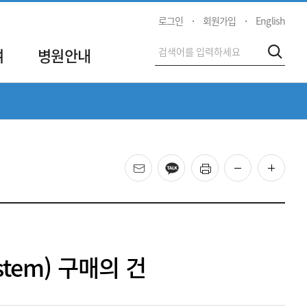
로그인
회원가입
English
전
여
병원안내
검색
체
검
색
메일
카카오
프린트
화면 축소
화면 
stem) 구매의 건