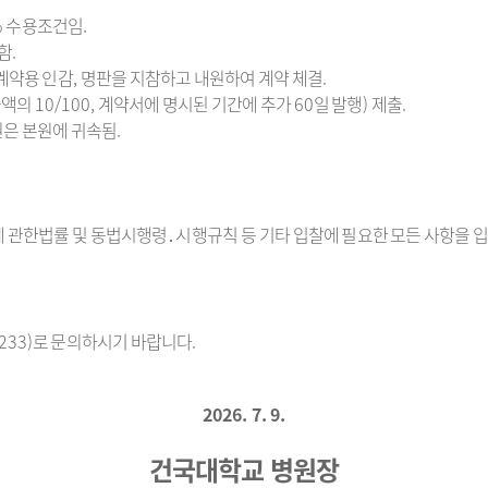
%
수용조건임
.
함
.
계약용 인감
,
명판을 지참하고 내원하여 계약
체결
.
금액의
10/100,
계약서에 명시된 기간에 추가
60
일 발행
)
제출
.
은 본원에 귀속됨
.
 관한법률 및 동법시행령
․시
행규칙 등
기타 입찰에 필요한 모든 사항을 
233)
로 문의하시기 바랍니다
.
2026. 7. 9.
건국대학교 병원장