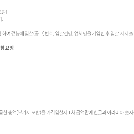
포함
)
다
.
인 하여 겉봉에 입찰
(
공고
)
번호
,
입찰건명
,
업체명을 기입한 후 입찰 시 제출
지참 요망
곱한 총액
(
부가세 포함
)
을 가격입찰서
1
차 금액란에 한글과 아라비아 숫자