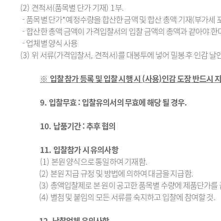
(2)
견적서
(
품목별 단가 기재
) 1
부
.
-
품목별 단가
*
예정수량을 합산한 금액 및 합산 총액 기재
(
부가세 
-
합산한 총액 금액이 가격입찰서의 입찰 금액의 총액과 같아야 한
-
업체별 양식 사용
(3)
위 서류
(
가격입찰서
,
견적서
)
를 대봉투에 넣어 밀봉 후 인감 날
※
입찰 참가 등록 및 입찰 시행 시
(
사용
)
인감 도장 반드시 
9.
입찰무효
:
입찰유의서의 무효에 해당 될 경우
.
10.
납품기간
:
추후 협의
11.
입찰참가 시 유의사항
(1)
본원 양식으로 통일하여 기재함
.
(2)
본원 지급 규정 및 방법에 의하여 대금을 지급함
.
(3)
총액입찰제로 본 원이 공고한 품목별 수량에 제품단가를 
(4)
별첨 및 붙임의 모든 서류를 숙지하고 입찰에 참여할 것
.
12.
낙찰업체 유의사항