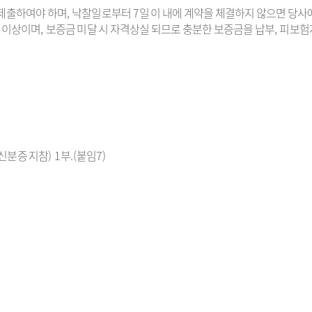
 제출하여야 하며
,
낙찰일로부터
7
일 이
내에 계약을 체결하지 않으면 당사
 이상이며
,
보증금 미달 시 자격상실
되므로 충분한 보증금을 납부
,
피보험
신분증 지참
) 1
부
.(
붙임
7)