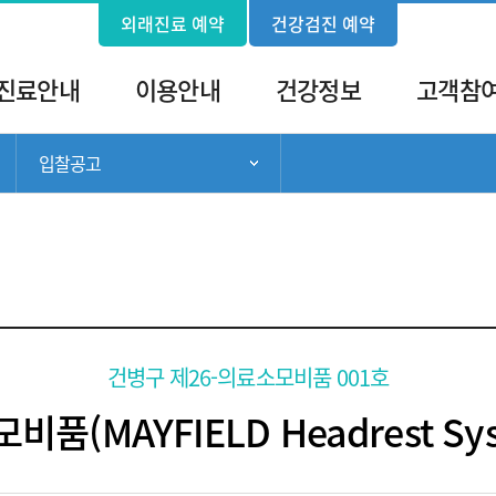
외래진료 예약
건강검진 예약
진료안내
이용안내
건강정보
고객참
입찰공고
서브 메뉴 목록 열기
서브 메뉴 목록 열기
건병구 제26-의료소모비품 001호
품(MAYFIELD Headrest Sy