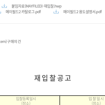
붙임자료(MAYFILED)-재입찰.hwp
메이필드2 카탈로그.pdf
메이필드2 용도셜명서.pdf
em) 구매의 건
재 입 찰 공 고
입찰등록일시
입 찰 일 시
(
장소
)
(
장소
)