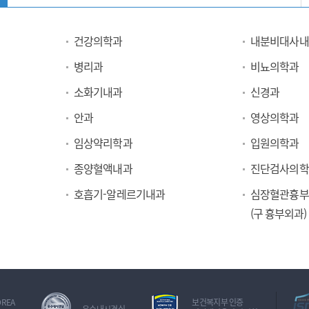
건강의학과
내분비대사내
병리과
비뇨의학과
소화기내과
신경과
안과
영상의학과
임상약리학과
입원의학과
종양혈액내과
진단검사의학
호흡기-알레르기내과
심장혈관흉부
(구 흉부외과)
OREA
보건복지부 인증
우수내시경실