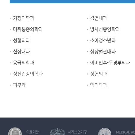
진
가정의학과
감염내과
료
마취통증의학과
방사선종양학과
과
성형외과
소아청소년과
신장내과
심장혈관내과
응급의학과
이비인후-두경부외과
정신건강의학과
정형외과
피부과
핵의학과
의료기관
세계보건기구
MEDICAL K