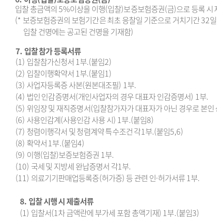
입찰 총금액의
5%
이상을 이행
(
입찰
)
보증보험증권
(
금
)
으로 등록 시
(*
보증보험증권의 보험기간은 최초 응찰일 기준으로 거치기간
32
일
입찰 건명에는 공고된 건명을 기재함
)
7.
입찰 참가 등록서류
(1)
입찰참가신청서
1
부
.(
붙임
2)
(2)
입찰이행확약서
1
부
.(
붙임
1)
(3)
사업자등록증 사본
(
원본대조필
) 1
부
.
(4)
법인 인감증명서
(
개인사업자의 경우 대표자 인감증명서
) 1
부
.
(5)
위임장 및 재직증명서
(
입찰참가자가 대표자가 아닌 경우로 본인 
(6)
사용인감계
(
사용인감 사용 시
) 1
부
.(
붙임
8)
(7)
청렴이행각서 및 청렴계약 특수조건 각
1
부
.(
붙임
5,6)
(8)
확약서
1
부
.(
붙임
4)
(9)
이행
(
입찰
)
보증보험증권
1
부
.
(10)
국세 및 지방세 완납증명서 각
1
부
.
(11)
의료기기판매업등록증
(
허가증
)
등 관련 인
·
허가서류
1
부
.
8.
입찰 시행 시 제출서류
(1)
입찰서
(1
차 금액란에 부가세 포함 총액기재
) 1
부
.(
붙임
3)