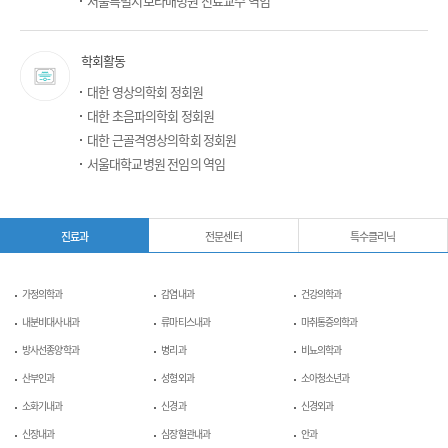
서울특별시보라매병원 진료교수 역임
학회활동
대한 영상의학회 정회원
대한 초음파의학회 정회원
대한 근골격영상의학회 정회원
서울대학교병원 전임의 역임
진료과
전문센터
특수클리닉
가정의학과
감염내과
건강의학과
내분비대사내과
류마티스내과
마취통증의학과
방사선종양학과
병리과
비뇨의학과
산부인과
성형외과
소아청소년과
소화기내과
신경과
신경외과
신장내과
심장혈관내과
안과