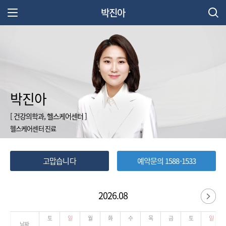
박진아
주 메뉴 열기
박진아
[ 건강의학과, 헬스케어센터 ]
헬스케어센터 진료
고맙습니다
예약문의 1588-1533
2026.08
다
토
일
월
화
수
목
금
토
일
날짜