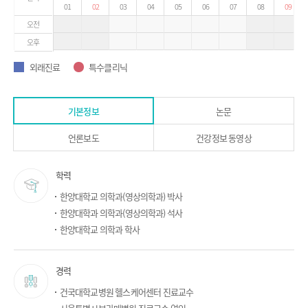
01
02
03
04
05
06
07
08
09
오전
오후
외래진료
특수클리닉
외래진료
특수클리닉
기본정보
논문
언론보도
건강정보 동영상
기
학력
본
한양대학교 의학과(영상의학과) 박사
정
한양대학과 의학과(영상의학과) 석사
보
한양대학교 의학과 학사
경력
건국대학교병원 헬스케어센터 진료교수