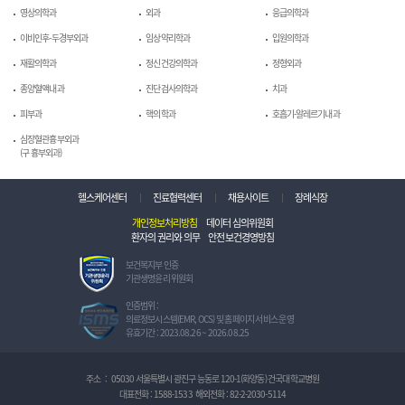
영상의학과
외과
응급의학과
이비인후-두경부외과
임상약리학과
입원의학과
재활의학과
정신건강의학과
정형외과
종양혈액내과
진단검사의학과
치과
피부과
핵의학과
호흡기-알레르기내과
심장혈관흉부외과
(구 흉부외과)
헬스케어센터
진료협력센터
채용사이트
장례식장
개인정보처리방침
데이터 심의위원회
환자의 권리와 의무
안전보건경영방침
보
보건복지부 인증
건
기관생명윤리 위원회
복
지
정
인증범위 :
부
보
의료정보시스템(EMR, OCS) 및 홈페이지 서비스 운영
인
보
유효기간 : 2023.08.26 ~ 2026.08.25
증
호
기
관
관
리
주소
:
05030 서울특별시 광진구 능동로 120-1(화양동) 건국대학교병원
생
체
대표전화 :
1588-1533
해외전화 :
82-2-2030-5114
명
계