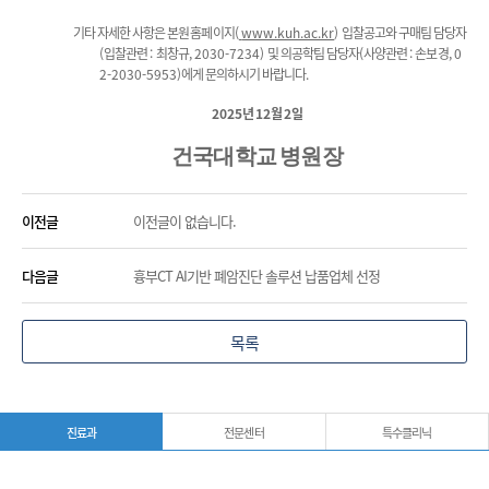
기타 자세한 사항은 본원 홈페이지
(
www.kuh.ac.kr
)
입찰공고와 구매팀 담당자
(
입찰관련
:
최창규
, 2030-7234)
및 의공학팀 담당자
(
사양관련
:
손보경
, 0
2-2030-5953)
에게 문의하시기 바랍니다
.
2025
년
12
월
2
일
건국대학교 병원장
이전글
이전글이 없습니다.
다음글
흉부CT AI기반 폐암진단 솔루션 납품업체 선정
목록
진료과
전문센터
특수클리닉