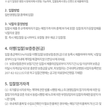
※
상기 일정은 병원 사정에 의해서 변동 가능하며
,
입찰등록서류는 인편으로 제출해야 함
.
2.
입찰방법
일반경쟁입찰
(
총액제 입찰
)
3.
낙찰자 결정방법
입찰서 제출 후 규격에 하자가 없는 예정가격 이하 총액
(
부가세 포함
)
입찰 최저가 응찰업체를
낙찰자로 결정
함
.
즉시 재입찰을 실시하여도 유찰될 경우 재공고 입찰함
.
4.
이행
(
입찰
)
보증증권
(
금
)
입찰 총금액의
5%
이상을 이행
(
입찰
)
보증보험증권
(
금
)
으로 등록시 제출하여야 하며
,
낙찰일
로부터
5
일 이내에 계약을 체결하지 않으면 당사에 귀속됨
.
(
※
보증보험증권의 보험기간은 입찰서 제출마감일로부터 거치기간
32
일 이상이며 보증금
미달시 자격상실 되므로 충분한 보증금을 납부
,
피보험자는 건국대학교병원
(
사업자등록번호
:
207-82-02115)
으로 하고 입찰건명에는 공고된 의료장비건명을 기재함
)
5.
입찰참가자격
(1)
국가를 당사자로 하는 계약에 관한 법률 시행령 제
12
조
(
경쟁입찰의 참가자격
)
에 의한 입
찰참가자격을 갖춘 자로서 동법시행령 제
76
조에 의한 부정당업자의 입찰자격제한을 받지 아
니한 업체
.
(2)
국내 제조품목 및 수입요건확인이 필요한 품목인 경우에는 해당기관의 품목허가
(
신고
)
및