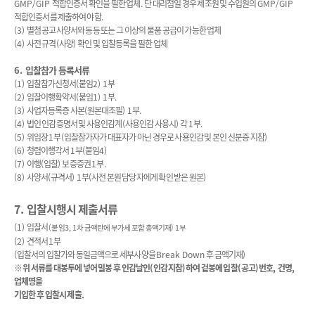
GMP/GIP
적합인증서 확인을 필한 업체
.
단 대리점일 경우 제조원 및 수입원의
GMP/GIP
적합인증서를 제출하여야 함
.
(3)
별첨 공고사양서와 동등 또는 그 이상의 물품 공급이 가능한 업체
(4)
사전 규격
(
사양
)
확인 및 입찰등록을 필한 업체
6.
입찰참가 등록서류
(1)
입찰참가신청서
(
붙임
2) 1
부
(2)
입찰이행확약서
(
붙임
1) 1
부
.
(3)
사업자등록증 사본
(
원본대조필
) 1
부
.
(4)
법인 인감증명서 및 사용인감계
(
사용인감 사용시
)
각
1
부
.
(5)
위임장
1
부
(
입찰참가자가 대표자가 아닌 경우로 사용인감 및 본인 신분증 지참
)
(6)
청렴이행각서
1
부
(
붙임
4)
(7)
이행
(
입찰
)
보증증권
1
부
.
(8)
사양서
(
규격서
) 1
부
(
사전 본원 담당자에게 확인 받은 원본
)
7.
입찰시행시 제출서류
(1)
입찰서
(
붙임
3, 1
차 금액란에 부가세 포함 총액기재
) 1
부
(2)
견적서
1
부
(
입찰서의 입찰가와 동일금액으로 세부사양을
Break Down
후 금액기재
)
※
위 서류를 대봉투에 넣어 밀봉 후 인감날인
(
인감지참
)
하여 겉봉에 입찰
(
공고
)
번호
,
건명
,
업체명을
기입한 후 입찰시 제출
.