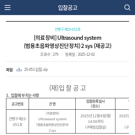
입찰공고
주 메뉴 열기
건병구 제25-051호
[의료장비] Ultrasound system
(범용초음파영상진단장치) 2 sys (재공고)
조회수 : 279
등록일 : 2025-12-02
파일
25-051 입찰.zip
(재)입 찰 공 고
1.
입찰에 부치는 사항
입찰등록일시
입 찰
공고번호
건 명
(
장소
)
(
[
의료장비
]
2025
년
12
월
8
일
(
월
)
2025
년
1
건병구 제
25-
Ultrasound system
14:00
까지
10
051
호
(
범용초음파영상진단장치
)
(
구매팀 입찰실
)
(
구매팀
2 sys