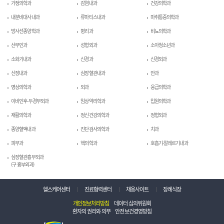
가정의학과
감염내과
건강의학과
내분비대사내과
류마티스내과
마취통증의학과
방사선종양학과
병리과
비뇨의학과
산부인과
성형외과
소아청소년과
소화기내과
신경과
신경외과
신장내과
심장혈관내과
안과
영상의학과
외과
응급의학과
이비인후-두경부외과
임상약리학과
입원의학과
재활의학과
정신건강의학과
정형외과
종양혈액내과
진단검사의학과
치과
피부과
핵의학과
호흡기-알레르기내과
심장혈관흉부외과
(구 흉부외과)
헬스케어센터
진료협력센터
채용사이트
장례식장
개인정보처리방침
데이터 심의위원회
환자의 권리와 의무
안전보건경영방침