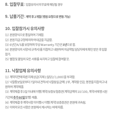
8.
입찰무효
:
입찰유의서의 무효에 해당될 경우
9.
납품기간
:
계약 후
2
개월
(
병원 요청으로 변동 가능
)
10.
입찰참가시 유의사항
(1)
본원양식으로 통일하여 기재함
.
(2)
본원 지급규정에 의하여 대금을 지급함
.
(3) 6
년간
A/S
를 보장하며 무상
Warranty
기간은
3
년
으로 함
.
(4)
본원양식의 사양서
(
규격서
)
를 지참하고 내원하여 의공학팀 담당자에게 확인 받은 후 입찰
참가
.
(5)
별첨 및 붙임의 모든 서류를 숙지하고 입찰에 참여할 것
.
11.
낙찰업체 유의사항
(1)
계약지연에 따른 지체상금
(
지체
1
일당
2/1,000)
을 부과함
.
(2)
낙찰통보일로부터
7
일이내 견적서
(
낙찰동일금액
) 2
부
,
계약용 인감
,
명판을 지참하고 내
원하여 계약체결
.
(3)
계약체결 후
3
일 이내에 이행
(
계약
)
보증보험증권
(
계약금액의
10/100,
계약서에 명시된
기간에
추가
60
일
발행
)
제출
.
(4)
계약체결 후 계약사항 미이행시 이행
(
계약
)
보증증권은 본원에 귀속됨
.
(5)
이외의 모든 사항은 본원에서 제시하는 바에 따름
.