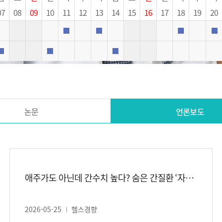
07
08
09
10
11
12
13
14
15
16
17
18
19
20
진료
외래진료
외래진료
외래진료
외래진료
외래진료
외래진료
논문
언론보도
애주가도 아닌데 간수치 높다? 숨은 간질환 ‘자가면역성 간염’ 아시나요
2026-05-25
헬스경향