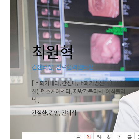
최원혁
간센터장, 진료협력센터장
[ 소화기내과, 간센터, 소화기병센터(내시경
실), 헬스케어센터, 지방간클리닉, 이식클리
닉 ]
간질환, 간암, 간이식
진
토
일
월
화
수
목