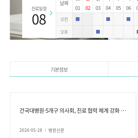
날짜
료
01
02
03
04
05
06
진료일정
일
08
정
오전
외래진료
외래진료
외래
(날
오후
짜,
외래진료
오
전,
오
후)
기본정보
언
론
건국대병원·5개구 의사회, 진료 협력 체계 강화 맞손
보
도
2026-05-28
병원신문