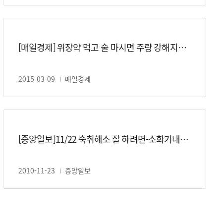
[매일경제] 위장약 먹고 술 마시면 주량 강해지나? 안주 먹으면 덜 취할까?…술에 관한 오해와 진실
2015-03-09
매일경제
[중앙일보]11/22 숙취해소 잘 하려면-소화기내과 최원혁교수
2010-11-23
중앙일보