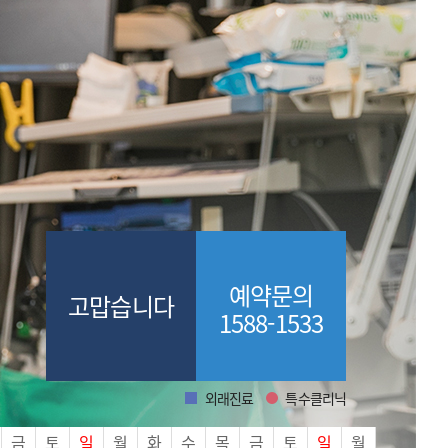
예약문의
고맙습니다
1588-1533
외래진료
특수클리닉
외래진료
특수클리닉
금
토
일
월
화
수
목
금
토
일
월