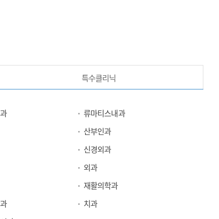
특수클리닉
과
류마티스내과
산부인과
신경외과
외과
재활의학과
과
치과