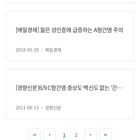
[매일경제] 젊은 성인층에 급증하는 A형간염 주의
2018-05-29
매일경제
[경향신문]6/9 C형간염 증상도 백신도 없는 ‘간의 복병’-최원혁교수
2011-06-13
경향신문
첫 페이지
이전 페이지
다음 페이지
마지막 페이지
1
2