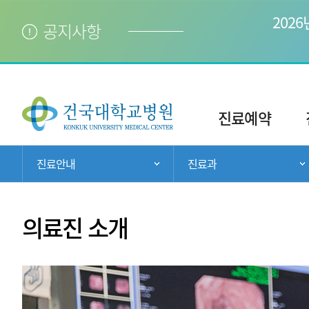
202
공지사항
주
메
진료예약
뉴
현
진료안내
진료과
주 메뉴 목록 열기
재
위
치:
의료진 소개