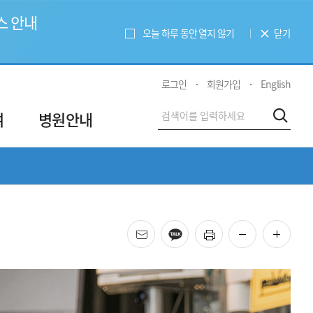
스 안내
오늘 하루 동안 열지 않기
닫기
로그인
회원가입
English
전
여
병원안내
검색
체
검
색
메일
카카오
프린트
화면 축소
화면 