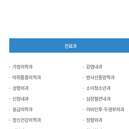
진료과
진
가정의학과
감염내과
료
마취통증의학과
방사선종양학과
과
성형외과
소아청소년과
신장내과
심장혈관내과
응급의학과
이비인후-두경부외과
정신건강의학과
정형외과