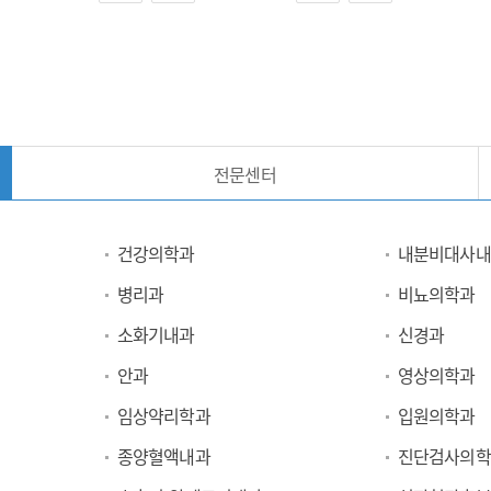
전문센터
건강의학과
내분비대사내
병리과
비뇨의학과
소화기내과
신경과
안과
영상의학과
임상약리학과
입원의학과
종양혈액내과
진단검사의학