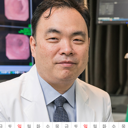
금
토
일
월
화
수
목
금
토
일
월
화
수
목