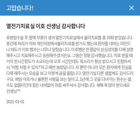
고맙습니다!
고맙습니다
주 메뉴 열기
열전기치료실 이호 선생님 감사합니다
박경식 교수님, 진심으로 감사드립니다
유방암수술 후 팔에 부종이 생겨 열전기치료실에서 물리치료를 총 10회 받았습니다.
중간에 허리가 아파 개인의원에서물리치료를 받기도 했는데 환자를 대하는 마인드
안녕하세요.
나 태도가 이호 쌤과는 너무나 달랐습니다. 이호쌤은 한결같이 성심성의를 다해 설명
해주시고 치료해주시고 응원해주셨거든요. 그동안 정말 감사했습니다. 치료 받을 때
저는 박경식 교수님께 갑상선암 수술을 받은 건국대학교 재학생입니다.
거의 한시간정도가 소요되는데 오후 시간인데도 목소리가 항상 밝으시고 친절하셔
서 '어쩜 저럴 수 있지?'하고 매번 놀랐답니다. 저 뿐만 아니라 모든 환자에게 진심을
처음 암 진단을 받았을 때는 정말 현실감이 없었고, 상대적으로 어린 나이에
다해 해주시는 모습을 보고 이렇게 글을 올립니다. 열전기실 다른 샘들께도 감사드리
덜컥 이런 일이 생기니 속상하고 암담한 마음뿐이었습니다.
구요. 매일 아프거나 불편한 사람을 보는 일이고, 1년에 그 곳을 다녀가는 환수는 셀
수도 없을터인데 힘든 내색없이 마음 써주셔서 감사합니다. 새해 복 많이 받으세요
지푸라기라도 잡는 심정으로 여러 대형병원 예약을 잡아두고 불안하게
선생님^^
지냈습니다.
2021-01-01
그러다 가장 먼저 건국대병원 박경식 교수님을 찾아뵙게 되었습니다.
교수님께서는 제 상태와 수술 방향에 대해 과장 없이 깔끔하고 명확하게
설명해 주셨습니다.
그 상담 한 번에 교수님에 대한 확신과 믿음이 생겨서, 고민 없이 예약해 둔
다른 병원들을 전부 취소했습니다.