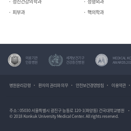
정신건강의학과
정형외과
피부과
핵의학과
의료기관
세계보건기구
MEDICAL K
인증병원
건강증진병원
AWARDS 20
병원윤리강령
환자의 권리와 의무
안전보건경영방침
이용약관
주소 : 05030 서울특별시 광진구 능동로 120-1(화양동) 건국대학교병원
© 2018 Konkuk University Medical Center. All rights reserved.