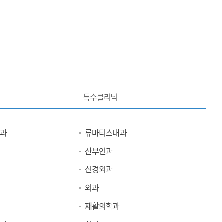
특수클리닉
과
류마티스내과
산부인과
신경외과
외과
재활의학과