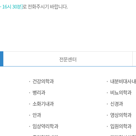
 16시 30분]
로 전화주시기 바랍니다.
전문센터
건강의학과
내분비대사내
병리과
비뇨의학과
소화기내과
신경과
안과
영상의학과
임상약리학과
입원의학과