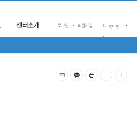
보
센터소개
로그인
회원가입
Languag
e
메일
카카오
프린트
화면 축소
화면 