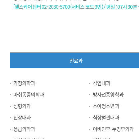
[헬스케어센터 02-2030-5700(서비스 코드 3번) / 평일 : 07시 30분 ~
진료과
진
가정의학과
감염내과
료
마취통증의학과
방사선종양학과
과
성형외과
소아청소년과
신장내과
심장혈관내과
응급의학과
이비인후-두경부외과