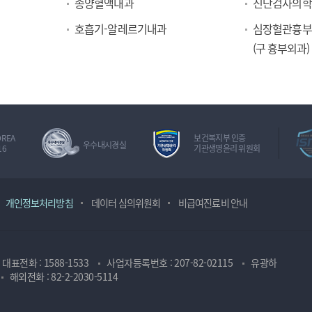
종양혈액내과
진단검사의학
호흡기-알레르기내과
심장혈관흉부
(구 흉부외과)
OREA
보건복지부 인증
우수내시경실
16
기관생명윤리 위원회
개인정보처리방침
데이터 심의위원회
비급여진료비 안내
대표전화 : 1588-1533
사업자등록번호 : 207-82-02115
유광하
해외전화 : 82-2-2030-5114