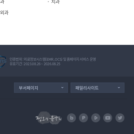
과
치과
외과
정
인증범위 : 의료정보시스템(EMR, OCS) 및 홈페이지 서비스 운영
보
유효기간 : 2023.08.26 ~ 2026.08.25
보
호
관
리
체
부서페이지
패밀리사이트
계
인
증
I
S
M
정오의 음악회
naver blog
naver post
naver TV
U tube
Twit
S