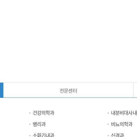
전문센터
건강의학과
내분비대사내
병리과
비뇨의학과
소화기내과
신경과