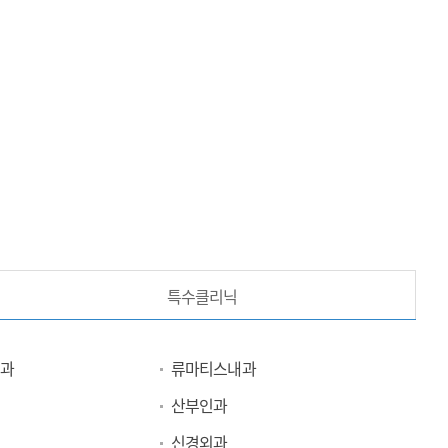
특수클리닉
과
류마티스내과
산부인과
신경외과