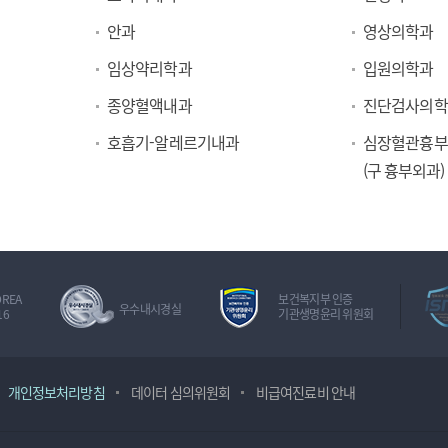
안과
영상의학과
임상약리학과
입원의학과
종양혈액내과
진단검사의학
호흡기-알레르기내과
심장혈관흉부
(구 흉부외과)
OREA
보건복지부 인증
우수내시경실
16
기관생명윤리 위원회
개인정보처리방침
데이터 심의위원회
비급여진료비 안내