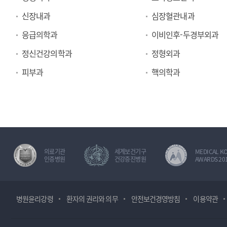
신장내과
심장혈관내과
응급의학과
이비인후-두경부외과
정신건강의학과
정형외과
피부과
핵의학과
의료기관
세계보건기구
MEDICAL K
인증병원
건강증진병원
AWARDS 20
병원윤리강령
환자의 권리와 의무
안전보건경영방침
이용약관