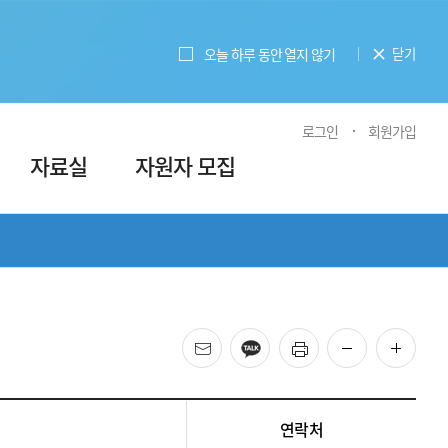
오늘 하루 동안 열지 않기
닫기
로그인
회원가입
자료실
자원자 모집
메일
카카오
프린트
화면 축소
화면 
연락처