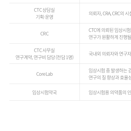
C
CTC 상담실
s
의뢰자, CRA, CRC
기획·운영
e
r
CTC에 의뢰된 임상시험
v
CRC
연구가 원활하게 진행될
i
c
CTC 사무실
e
국내외 의뢰자와 연구자 
연구계약, 연구비 담당 (전담 1명)
(부
서,
임상시험 중 발생하는 검
업
CoreLab
연구의 질 향상과 효율성
무,
연
임상시험약국
임상시험용 의약품의 인수,
락
처)