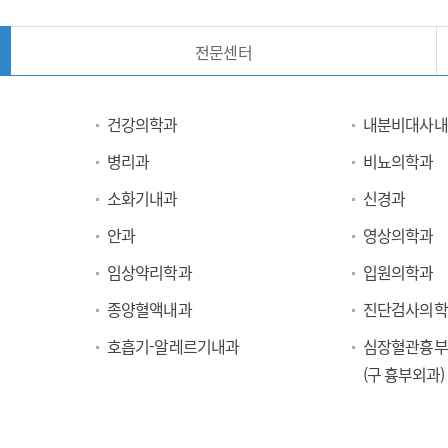
전문센터
건강의학과
내분비대사내
병리과
비뇨의학과
소화기내과
신경과
안과
영상의학과
임상약리학과
입원의학과
종양혈액내과
진단검사의학
호흡기-알레르기내과
심장혈관흉부
(구 흉부외과)