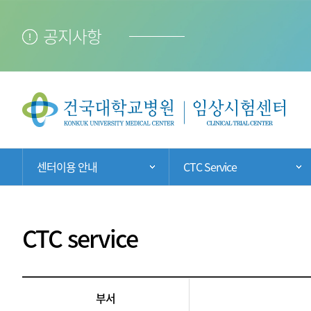
공지사항
현
센터이용 안내
CTC Service
주 메뉴 목록 열기
재
위
치:
CTC service
C
부서
T