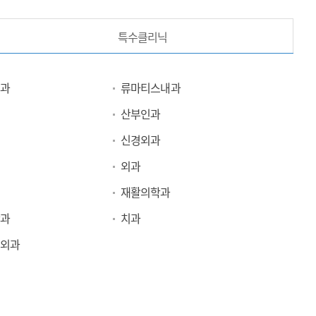
특수클리닉
과
류마티스내과
산부인과
신경외과
외과
재활의학과
과
치과
외과