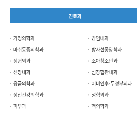
진료과
진
가정의학과
감염내과
료
마취통증의학과
방사선종양학과
과
성형외과
소아청소년과
신장내과
심장혈관내과
응급의학과
이비인후-두경부외과
정신건강의학과
정형외과
피부과
핵의학과