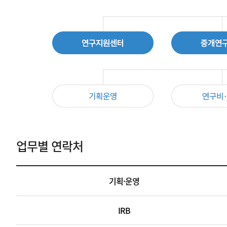
병
원
장
업무별 연락처
연
구
업
부
기획·운영
무
원
별
장
연
IRB
I
락
R