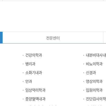
전문센터
건강의학과
내분비대사내
병리과
비뇨의학과
소화기내과
신경과
안과
영상의학과
임상약리학과
입원의학과
종양혈액내과
진단검사의학