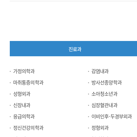
연
간
구
호
지
사,
원
임
센
상
터
약
중
진료과
국,
개
C
연
o
구
진
가정의학과
감염내과
r
센
료
e
터
마취통증의학과
방사선종양학과
과
L
임
성형외과
소아청소년과
a
상
b,
시
신장내과
심장혈관내과
임
험
상
응급의학과
이비인후-두경부외과
센
시
터
정신건강의학과
정형외과
험
임