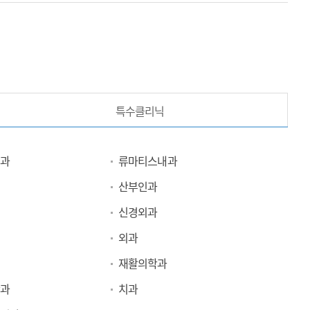
특수클리닉
과
류마티스내과
산부인과
신경외과
외과
재활의학과
과
치과