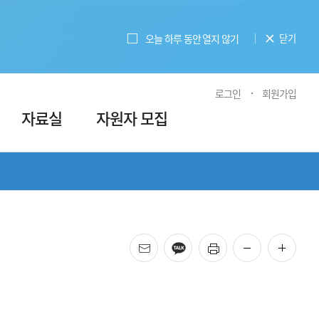
오늘 하루 동안 열지 않기
닫기
로그인
회원가입
자료실
자원자 모집
메일
카카오
프린트
화면 축소
화면 