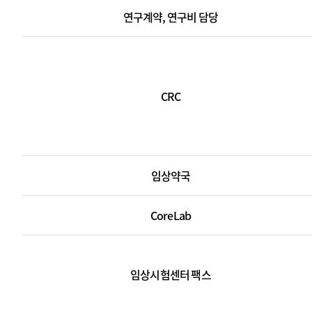
처
B
연구계약, 연구비 담당
(기
연
획-
구
운
부
영,
원
I
장
CRC
R
연
B,
구
연
행
구
정
계
임상약국
팀
약,
임
연
상
CoreLab
구
의
비
학
담
연
임상시험센터 팩스
당,
구
연
소
구