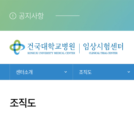
공지사항
현
센터소개
조직도
주 메뉴 목록 열기
재
위
치:
조직도