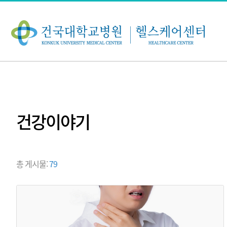
주
메
뉴
현
재
위
치:
건강이야기
총 게시물:
79