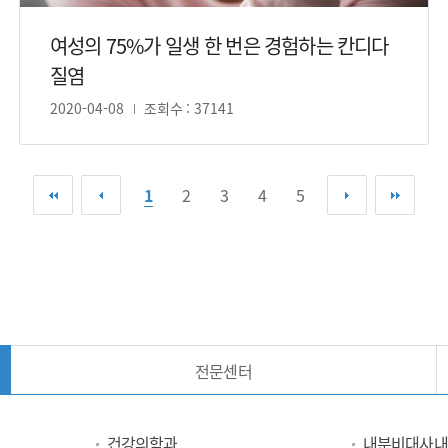
여성의 75%가 일생 한 번은 경험하는 칸디다
질염
2020-04-08
조회수 : 37141
첫 페이지
이전 페이지
다음 페이지
마지
1
2
3
4
5
전문센터
건강의학과
내분비대사내