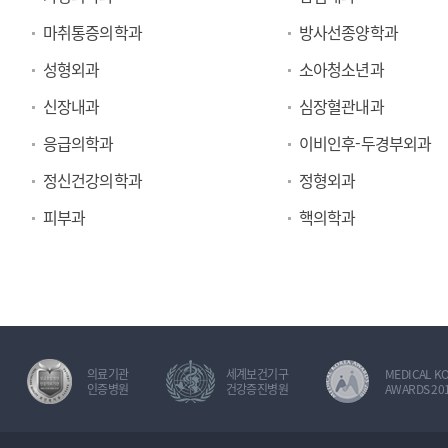
료
마취통증의학과
방사선종양학과
과
성형외과
소아청소년과
신장내과
심장혈관내과
응급의학과
이비인후-두경부외과
정신건강의학과
정형외과
피부과
핵의학과
의료기관
세계보건기구
MEDICAL K
인증병원
건강증진병원
AWARDS 20