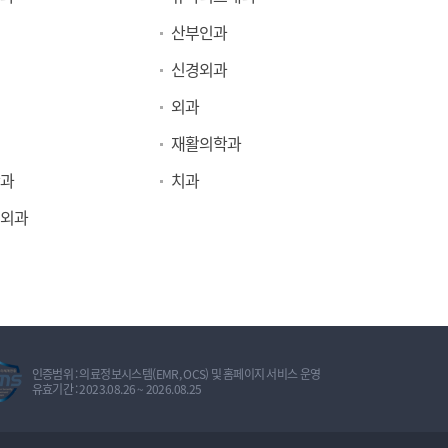
산부인과
신경외과
외과
재활의학과
과
치과
외과
정
인증범위 : 의료정보시스템(EMR, OCS) 및 홈페이지 서비스 운영
보
유효기간 : 2023.08.26 ~ 2026.08.25
보
호
관