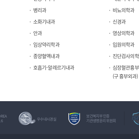
병리과
비뇨의학과
소화기내과
신경과
안과
영상의학과
임상약리학과
입원의학과
종양혈액내과
진단검사의학
호흡기-알레르기내과
심장혈관흉부
(구 흉부외과)
OREA
보건복지부 인증
우수내시경실
16
기관생명윤리 위원회