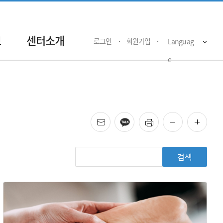
보
센터소개
로그인
회원가입
Languag
e
메일
카카오
프린트
화면 축소
화면 
게
검색
시
판
검
색