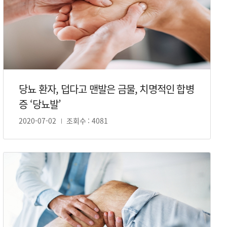
당뇨 환자, 덥다고 맨발은 금물, 치명적인 합병
증 ‘당뇨발’
2020-07-02
조회수 : 4081