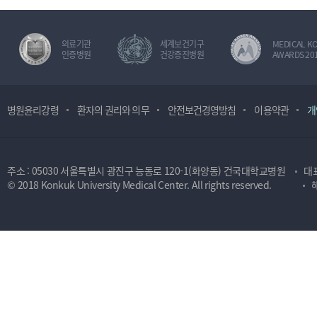
의료기관
세계보건기구
MEDICAL K
인증병원
건강증진병원
AWARDS 20
병원윤리강령
환자의 권리와 의무
안전보건경영방침
이용약관
개
주소 : 05030 서울특별시 광진구 능동로 120-1(화양동) 건국대학교병원
대표
© 2018 Konkuk University Medical Center. All rights reserved.
해