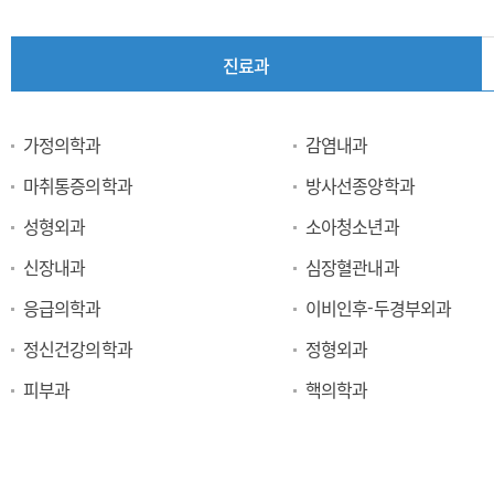
진료과
진
가정의학과
감염내과
료
마취통증의학과
방사선종양학과
과
성형외과
소아청소년과
신장내과
심장혈관내과
응급의학과
이비인후-두경부외과
정신건강의학과
정형외과
피부과
핵의학과