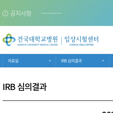
공지사항
현
자료실
IRB 심의결과
주 메뉴 목록 열기
서
재
위
치:
IRB 심의결과