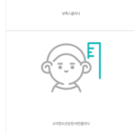
보톡스클리닉
소아청소년성장⋅비만클리닉