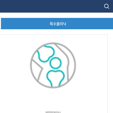
특수클리닉
관절염클리닉