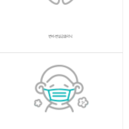
변비⋅변실금클리닉