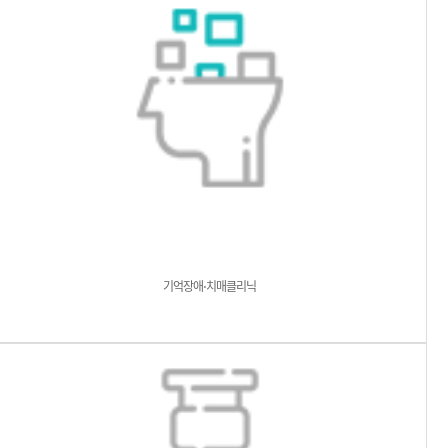
기억장애⋅치매클리닉