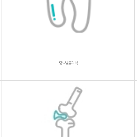
당뇨발클리닉