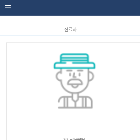
주 메뉴 열기
진료과
건강노화클리닉