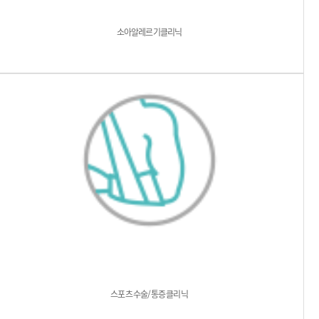
소아알레르기클리닉
스포츠 수술/통증 클리닉