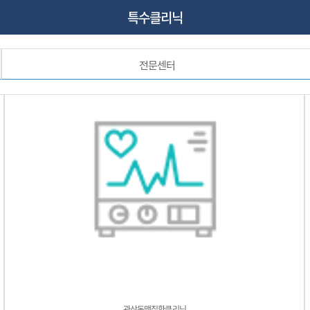
특수클리닉
전문센터
관상동맥질환클리닉