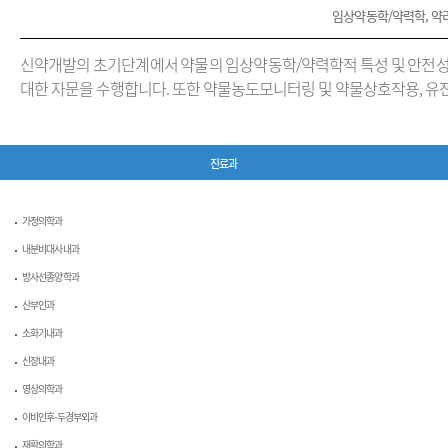
임상약동학/약력학, 약
신약개발의 초기단계에서 약물의 임상약동학/약력학적 특성 및 안전성
대한 자문을 수행합니다. 또한 약물농도모니터링 및 약물상호작용, 유
진료과
가정의학과
내분비대사내과
방사선종양학과
산부인과
소화기내과
신장내과
영상의학과
이비인후-두경부외과
재활의학과