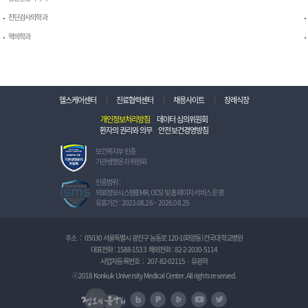
진단검사의학과
핵의학과
헬스케어센터
진료협력센터
채용사이트
장례식장
개인정보처리방침
데이터 심의위원회
환자의 권리와 의무
안전보건경영방침
보
보건복지부 인증
건
기관생명윤리 위원회
복
지
정
인증범위 :
부
보
의료정보시스템(EMR, OCS) 및 홈페이지 서비스 운영
인
보
유효기간 : 2023.08.26 ~ 2026.08.25
증
호
기
관
관
리
주소
:
05030 서울특별시 광진구 능동로 120-1(화양동) 건국대학교병원
생
체
대표전화 :
1588-1533
해외전화 :
82-2-2030-5114
명
계
사업자등록번호
:
207-82-02115
·
유광하
윤
인
리
증
ⓒ2018 Konkuk University Medical Center. All rights reserved.
위
I
정오의 음악회
원
S
naver blog
naver post
naver TV
U tube
Twitter
회
M