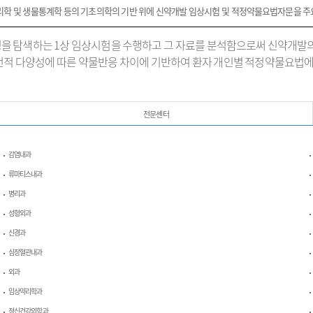
리학 및 생물통계학 등의 기초의학의 기반 위에 신약개발 임상시험 및 적정약물요법자문을 주
을 탐색하는 1상 임상시험을 수행하고 그 자료를 분석함으로써 신약개발
전적 다양성에 따른 약물반응 차이에 기반하여 환자 개인별 적정약물요법에
전문센터
감염내과
류마티스내과
병리과
성형외과
신경과
심장혈관내과
외과
임상약리학과
정신건강의학과