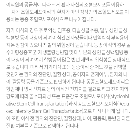
이식원의 공급처에 따라 크게 환자 자신의 조혈모세포를 이용하
는 자가 조혈모세포이식과 환자가 아닌 정상인의 조혈모세포를 이
용하는 동종 조혈모세포이식으로 나누어집니다.
자가 이식의 경우 주로 악성 임프종, 다발성골수종, 일부 성인 급성
백혈병 등이 대상이 되며 이식관련 사망률이나 면역학적 부작용이
적은 장점이 있으나 재발의 위험성이 높습니다. 동종 이식의 경우 골
수이형성증후군, 재생불량성빈혈 및 대부분의 성인 급성백혈병 등
이 대상이 되며 여러 합병증이 많은 반면 재발의 위험성은 상대적으
로 낮습니다. 따라서 자가이식 또는 동종이식 중 어느 것을 선택할
것인가는 환자의 진단명, 질환 상태, 공여자의 존재여부, 환자의 나
이, 활동력 등을 기준으로 판단하게 됩니다.
동종조혈모세포이식은
항암제나 방사선치료 등의 이식전 전처치를 필요로 하고 전처치의
강도에 따라 골수파괴성 또는 표준강도 조혈모세포이식(Myeloabl
ative Stem Cell Transplantation)과 저강도 조혈모세포이식(Redu
ced Intensity Stem Cell Transplantation)으로 다시 나뉘게 됩니다.
이 또한 이식 전 환자의 진단명, 질환상태, 나이, 활동력, 동반된 다른
질환 여부를 기준으로 선택하게 됩니다.