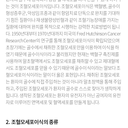
는 것이 조혈모세포이식입니다. 조혈모세포이식은 백혈병, 골수이
형성증후군, 악성임프종과 같이 항암치료 단독으로 완치를 기대하
기 힘든 질환이나 재생불량성빈혈과 같이 조혈기능장애를 가지는
질환에 대하여 완치를 목적으로 시행하는 강력한 치료방법이 됩니
다. 1950년대부터 1970년대까지 미국의 Fred Hutchinson Cancer
Research Center의 연구를 통해 조혈모세포이식이 확립되었으며
초창기에는 골수에서 채취한 조혈모세포만을 이용하여 이식을 하
였기 때문에 골수이식이라고 불리웠지만 현재는 백혈구 촉진제를
사용하여 말초혈액에서도 조혈모세포를 채취할 수 있고 제대혈에
서도 조혈모세포를 얻을 수 있기 때문에 골수이식이라는 말보다 조
혈모세포이식이라는 말이 더 옳은 표현입니다. 채취된 조혈모세포
는 환자의 골수에 직접 주입하는 것이 아니라 말초정맥을 통해 주입
하고, 주입된 조혈모세포가 환자의 골수로 스스로 찾아가 생착하게
됩니다. 생착된 조혈모세포는 환자의 유전자가 아닌 공여자의 유전
자로 이루어진 면역세포 및 혈액세포를 만들게 됩니다.
2. 조혈모세포이식의 종류