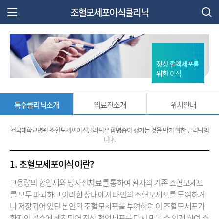
조혈모세포이식클리닉
주 메뉴 열기
정상 혈액세포를
위한 이식
특수클리닉소개
의료진소개
위치안내
건국대학교병원 조혈모세포이식클리닉은 합병증이 생기는 것을 막기 위한 클리닉입
니다.
1. 조혈모세포이식이란?
고용량의 항암제와 방사선치료를 통하여 환자의 기존 조혈모세포
를 모두 파괴하고 이러한 상태에서 타인의 조혈모세포를 투여하거
나 저장되어 있던 본인의 조혈모세포를 투여하여 이 조혈모세포가
환자의 골수에 생착되어 정상 혈액세포를 다시 만들 수 있게 하여 주