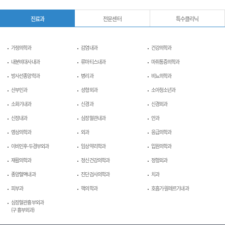
진료과
전문센터
특수클리닉
가정의학과
감염내과
건강의학과
내분비대사내과
류마티스내과
마취통증의학과
방사선종양학과
병리과
비뇨의학과
산부인과
성형외과
소아청소년과
소화기내과
신경과
신경외과
신장내과
심장혈관내과
안과
영상의학과
외과
응급의학과
이비인후-두경부외과
임상약리학과
입원의학과
재활의학과
정신건강의학과
정형외과
종양혈액내과
진단검사의학과
치과
피부과
핵의학과
호흡기-알레르기내과
심장혈관흉부외과
(구 흉부외과)