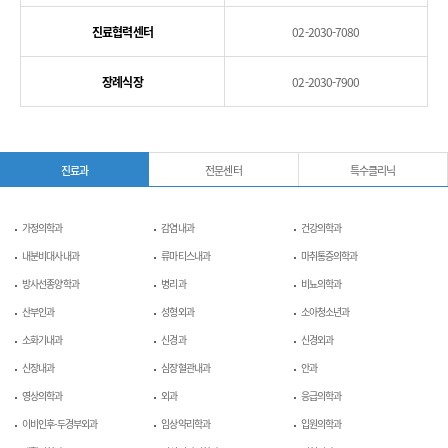
진료협력센터
02-2030-7080
장례식장
02-2030-7900
진료과
전문센터
특수클리닉
가정의학과
감염내과
건강의학과
내분비대사내과
류마티스내과
마취통증의학과
방사선종양학과
병리과
비뇨의학과
산부인과
성형외과
소아청소년과
소화기내과
신경과
신경외과
신장내과
심장혈관내과
안과
영상의학과
외과
응급의학과
이비인후-두경부외과
임상약리학과
입원의학과