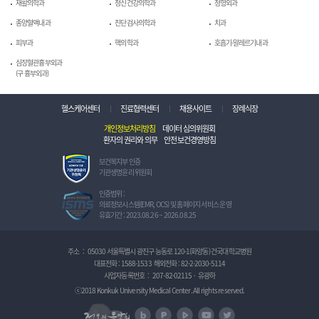
재활의학과
정신건강의학과
정형외과
종양혈액내과
진단검사의학과
치과
피부과
핵의학과
호흡기-알레르기내과
심장혈관흉부외과
(구 흉부외과)
헬스케어센터
진료협력센터
채용사이트
장례식장
개인정보처리방침
데이터 심의위원회
환자의 권리와 의무
안전보건경영방침
보
보건복지부 인증
건
기관생명윤리 위원회
복
지
정
인증범위 :
부
보
의료정보시스템(EMR, OCS) 및 홈페이지 서비스 운영
인
보
유효기간 : 2023.08.26 ~ 2026.08.25
증
호
기
관
관
리
주소
:
05030 서울특별시 광진구 능동로 120-1(화양동) 건국대학교병원
생
체
대표전화 :
1588-1533
해외전화 :
82-2-2030-5114
명
계
사업자등록번호
:
207-82-02115
·
유광하
윤
인
리
증
ⓒ2018 Konkuk University Medical Center. All rights reserved.
위
I
정오의 음악회
원
S
naver blog
naver post
naver TV
U tube
Twitter