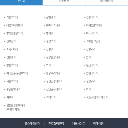
진료과
전문센터
특수클리닉
가정의학과
감염내과
건강의학과
내분비대사내과
류마티스내과
마취통증의학과
방사선종양학과
병리과
비뇨의학과
산부인과
성형외과
소아청소년과
소화기내과
신경과
신경외과
신장내과
심장혈관내과
안과
영상의학과
외과
응급의학과
이비인후-두경부외과
임상약리학과
입원의학과
재활의학과
정신건강의학과
정형외과
종양혈액내과
진단검사의학과
치과
피부과
핵의학과
호흡기-알레르기내과
심장혈관흉부외과
(구 흉부외과)
헬스케어센터
진료협력센터
채용사이트
장례식장