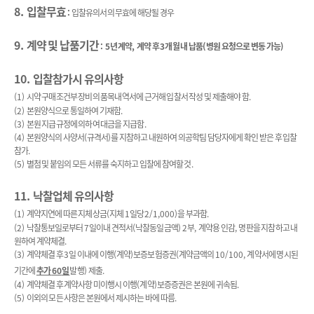
8.
입찰무효
:
입찰유의서의 무효에 해당될 경우
9.
계약 및 납품기간
: 5
년 계약
,
계약 후
3
개월 내 납품
(
병원 요청으로 변동 가능
)
10.
입찰참가시 유의사항
(1)
시약 구매조건부 장비의 품목내역서에 근거해 입찰서 작성 및 제출해야 함
.
(2)
본원양식으로 통일하여 기재함
.
(3)
본원 지급규정에 의하여 대금을 지급함
.
(4)
본원양식의 사양서
(
규격서
)
를 지참하고 내원하여 의공학팀 담당자에게 확인 받은 후 입찰
참가
.
(5)
별첨 및 붙임의 모든 서류를 숙지하고 입찰에 참여할 것
.
11.
낙찰업체 유의사항
(1)
계약지연에 따른 지체상금
(
지체
1
일당
2/1,000)
을 부과함
.
(2)
낙찰통보일로부터
7
일이내 견적서
(
낙찰동일금액
) 2
부
,
계약용 인감
,
명판을 지참하고 내
원하여 계약체결
.
(3)
계약체결 후
3
일 이내에 이행
(
계약
)
보증보험증권
(
계약금액의
10/100,
계약서에 명시된
기간에
추가
60
일
발행
)
제출
.
(4)
계약체결 후 계약사항 미이행시 이행
(
계약
)
보증증권은 본원에 귀속됨
.
(5)
이외의 모든 사항은 본원에서 제시하는 바에 따름
.