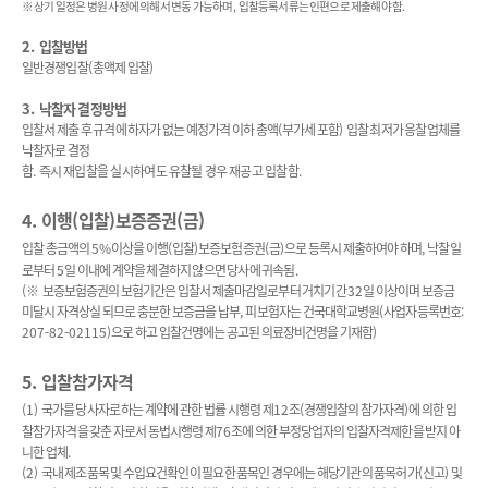
※
상기 일정은 병원 사정에 의해서 변동 가능하며
,
입찰등록서류는 인편으로 제출해야 함
.
2.
입찰방법
일반경쟁입찰
(
총액제 입찰
)
3.
낙찰자 결정방법
입찰서 제출 후 규격에 하자가 없는 예정가격 이하 총액
(
부가세 포함
)
입찰 최저가 응찰업체를
낙찰자로 결정
함
.
즉시 재입찰을 실시하여도 유찰될 경우 재공고 입찰함
.
4.
이행
(
입찰
)
보증증권
(
금
)
입찰 총금액의
5%
이상을 이행
(
입찰
)
보증보험증권
(
금
)
으로 등록시 제출하여야 하며
,
낙찰일
로부터
5
일 이내에 계약을 체결하지 않으면 당사에 귀속됨
.
(
※
보증보험증권의 보험기간은 입찰서 제출마감일로부터 거치기간
32
일 이상이며 보증금
미달시 자격상실 되므로 충분한 보증금을 납부
,
피보험자는 건국대학교병원
(
사업자등록번호
:
207-82-02115)
으로 하고 입찰건명에는 공고된 의료장비건명을 기재함
)
5.
입찰참가자격
(1)
국가를 당사자로 하는 계약에 관한 법률 시행령 제
12
조
(
경쟁입찰의 참가자격
)
에 의한 입
찰참가자격을 갖춘 자로서 동법시행령 제
76
조에 의한 부정당업자의 입찰자격제한을 받지 아
니한 업체
.
(2)
국내 제조품목 및 수입요건확인이 필요한 품목인 경우에는 해당기관의 품목허가
(
신고
)
및