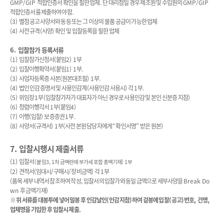
GMP/GIP
적합인증서 확인을 필한 업체
.
단 대리점일 경우 제조원 및 수입원의
GMP/GIP
적합인증서를 제출하여야 함
.
(3)
별첨 공고사양서와 동등 또는 그 이상의 물품 공급이 가능한 업체
(4)
사전 규격
(
사양
)
확인 및 입찰등록을 필한 업체
6.
입찰참가 등록서류
(1)
입찰참가신청서
(
붙임
2) 1
부
(2)
입찰이행확약서
(
붙임
1) 1
부
.
(3)
사업자등록증 사본
(
원본대조필
) 1
부
.
(4)
법인 인감증명서 및 사용인감계
(
사용인감 사용시
)
각
1
부
.
(5)
위임장
1
부
(
입찰참가자가 대표자가 아닌 경우로 사용인감 및 본인 신분증 지참
)
(6)
청렴이행각서
1
부
(
붙임
4)
(7)
이행
(
입찰
)
보증증권
1
부
.
(8)
사양서
(
규격서
) 1
부
(
사전 본원 담당자에게
“
확인서명
”
받은 원본
)
7.
입찰시행시 제출서류
(1)
입찰서
(
붙임
3, 1
차 금액란에 부가세 포함 총액기재
) 1
부
(2)
견적서
(
임대시
/
구매시
/
장비금액
)
각
1
부
(
품목 세부 내역서 참조하여 작성
,
입찰서의 입찰가와 동일 금액으로 세부사양을
Break Do
wn
후 금액기재
)
※
위 서류를 대봉투에 넣어 밀봉 후 인감날인
(
인감지참
)
하여 겉봉에 입찰
(
공고
)
번호
,
건명
,
업체명을
기입한 후 입찰시 제출
.