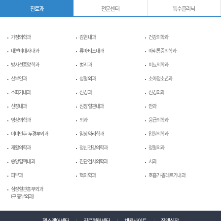
진료과
전문센터
특수클리닉
가정의학과
감염내과
건강의학과
내분비대사내과
류마티스내과
마취통증의학과
방사선종양학과
병리과
비뇨의학과
산부인과
성형외과
소아청소년과
소화기내과
신경과
신경외과
신장내과
심장혈관내과
안과
영상의학과
외과
응급의학과
이비인후-두경부외과
임상약리학과
입원의학과
재활의학과
정신건강의학과
정형외과
종양혈액내과
진단검사의학과
치과
피부과
핵의학과
호흡기-알레르기내과
심장혈관흉부외과
(구 흉부외과)
헬스케어센터
진료협력센터
채용사이트
장례식장