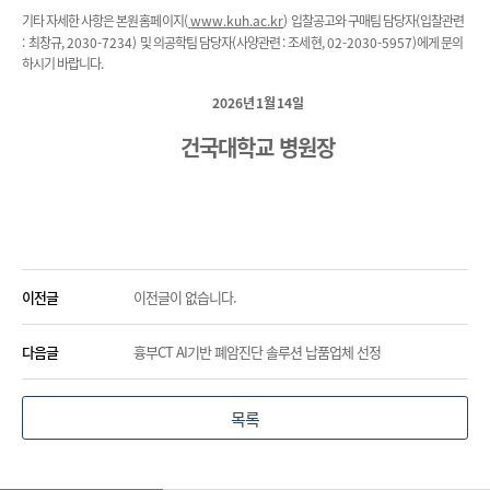
기타 자세한 사항은 본원 홈페이지
(
www.kuh.ac.kr
)
입찰공고와 구매팀 담당자
(
입찰관련
:
최창규
, 2030-7234)
및 의공학팀 담당자
(
사양관련
:
조세현
, 02-2030-5957)
에게 문의
하시기 바랍니다
.
2026
년
1
월
14
일
건국대학교 병원장
이전글
이전글이 없습니다.
다음글
흉부CT AI기반 폐암진단 솔루션 납품업체 선정
목록