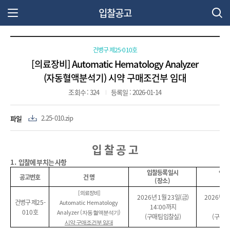
입찰공고
주 메뉴 열기
건병구 제25-010호
[의료장비] Automatic Hematology Analyzer
(자동혈액분석기) 시약 구매조건부 임대
조회수 : 324
등록일 : 2026-01-14
파일
2.25-010.zip
입 찰 공 고
1.
입찰에 부치는 사항
입찰등록일시
입 찰
공고번호
건 명
(
장소
)
(
[
의료장비
]
2026
년
1
월
23
일
(
금
)
2026
년
1
건병구 제
25-
Automatic Hematology
14:00
까지
11
010
호
Analyzer (
)
자동혈액분석기
(
구매팀 입찰실
)
(
구매팀
시약 구매조건부 임대