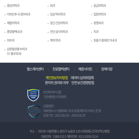
영상의학과
외과
응급의학과
이비인후-두경부외과
임상약리학과
입원의학과
재활의학과
정신건강의학과
정형외과
종양혈액내과
진단검사의학과
치과
피부과
핵의학과
호흡기-알레르기내과
심장혈관흉부외과
(구 흉부외과)
헬스케어센터
진료협력센터
채용사이트
장례식장
개인정보처리방침
데이터 심의위원회
환자의 권리와 의무
안전보건경영방침
보
보건복지부 인증
건
기관생명윤리 위원회
복
지
정
인증범위 :
부
보
의료정보시스템(EMR, OCS) 및 홈페이지 서비스 운영
인
보
유효기간 : 2023.08.26 ~ 2026.08.25
증
호
기
관
관
리
주소
:
05030 서울특별시 광진구 능동로 120-1(화양동) 건국대학교병원
생
체
대표전화 :
1588-1533
해외전화 :
82-2-2030-5114
명
계