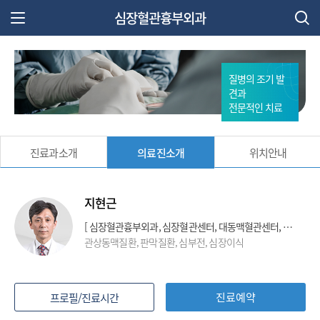
심장혈관흉부외과
주 메뉴 열기
질병의 조기 발
견과
전문적인 치료
진료과소개
의료진소개
위치안내
지현근
[ 심장혈관흉부외과, 심장혈관센터, 대동맥혈관센터, 팔다리혈관센터, 심부전클리닉, 관상동맥질환클리닉, 이식클리닉 ]
관상동맥질환, 판막질환, 심부전, 심장이식
진료예약
프로필/진료시간