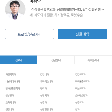
이송암
[ 심장혈관흉부외과, 정밀의학폐암센터, 팔다리혈관센터, 대장암센터, 로봇수술센터, 하지정맥류클리닉 ]
폐, 식도외과 질환, 하지정맥류, 로봇수술
진료예약
프로필/진료시간
진료과
전문센터
특수클리닉
가정의학과
감염내과
건강의학과
내분비대사내과
류마티스내과
마취통증의학과
방사선종양학과
병리과
비뇨의학과
산부인과
성형외과
소아청소년과
소화기내과
신경과
신경외과
신장내과
심장혈관내과
안과