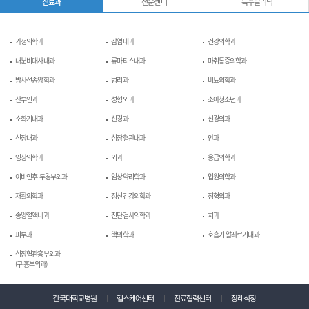
진료과
전문센터
특수클리닉
가정의학과
감염내과
건강의학과
내분비대사내과
류마티스내과
마취통증의학과
방사선종양학과
병리과
비뇨의학과
산부인과
성형외과
소아청소년과
소화기내과
신경과
신경외과
신장내과
심장혈관내과
안과
영상의학과
외과
응급의학과
이비인후-두경부외과
임상약리학과
입원의학과
재활의학과
정신건강의학과
정형외과
종양혈액내과
진단검사의학과
치과
피부과
핵의학과
호흡기-알레르기내과
심장혈관흉부외과
(구 흉부외과)
건국대학교병원
헬스케어센터
진료협력센터
장례식장