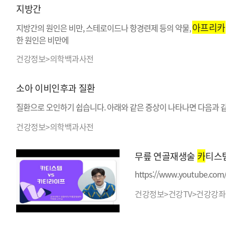
지방간
아프리카
지방간의 원인은 비만, 스테로이드나 항경련제 등의 약물,
한 원인은 비만에
건강정보>의학백과사전
소아 이비인후과 질환
질환으로 오인하기 쉽습니다. 아래와 같은 증상이 나타나면 다음과 같은 
건강정보>의학백과사전
무릎 연골재생술
카
티스템
https://www.youtube.co
건강정보>건강TV>건강강좌