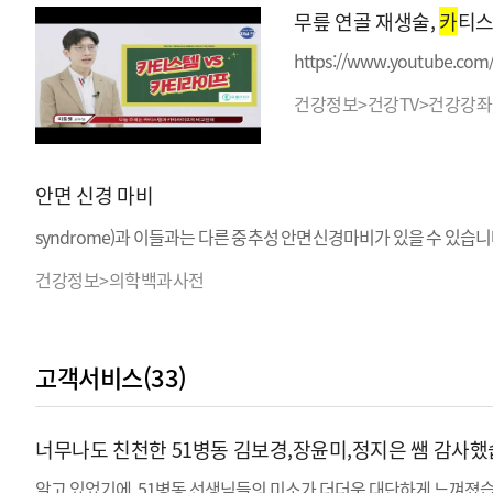
무릎 연골 재생술,
카
티스
https://www.youtube.co
건강정보>건강TV>건강강좌
안면 신경 마비
syndrome)과 이들과는 다른 중추성 안면신경마비가 있을 수 있습
건강정보>의학백과사전
고객서비스(33)
너무나도 친천한 51병동 김보경,장윤미,정지은 쌤 감사했
알고 있었기에, 51병동 선생님들의 미소가 더더욱 대단하게 느껴졌