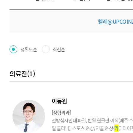
텔레@UPCOI
정확도순
최신순
의료진(1)
이동원
[정형외과]
전방십자인대 파열, 반월 연골판 이식(매주 
일 클리닉), 스포츠 손상, 연골 손상(
카
티라이프