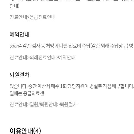
안내)
진료안내>응급진료안내
예약안내
span4 각종 검사 등 처방에 따른 진료비 수납(각층 외래 수납창구) 병원 이
진료안내>외래진료안내>예약안내
퇴원절차
있습니다. 중간 계산서 매주 1회 담당직원이 병실로 직접 배부합니다
일에는 응급의료센
진료안내>입원/퇴원안내>퇴원절차
이용안내(4)