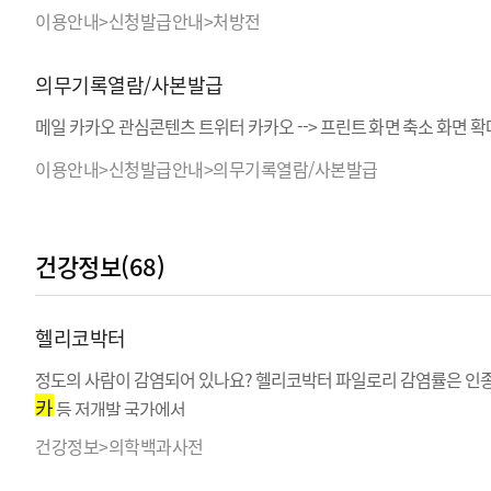
이용안내>신청발급안내>처방전
의무기록열람/사본발급
메일 카카오 관심콘텐츠 트위터 카카오 --> 프린트 화면 축소 화면 확대 
이용안내>신청발급안내>의무기록열람/사본발급
건강정보(68)
헬리코박터
정도의 사람이 감염되어 있나요? 헬리코박터 파일로리 감염률은 인종
카
등 저개발 국가에서
건강정보>의학백과사전