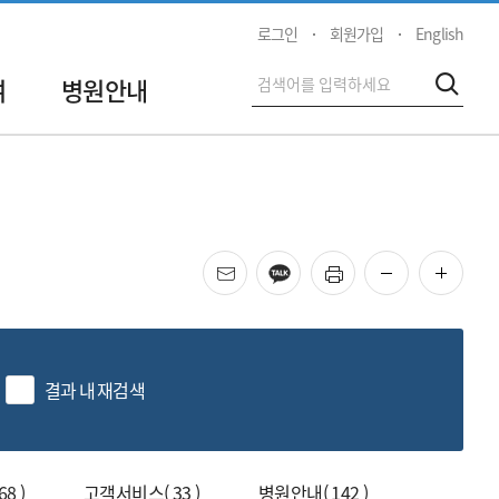
로그인
회원가입
English
전
여
병원안내
검색
체
검
색
메일
카카오
프린트
화면 축소
화면 
결과 내 재검색
색
8 )
고객서비스( 33 )
병원안내( 142 )