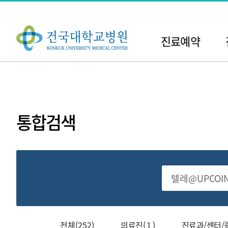
주
메
진료예약
뉴
현
재
위
치:
통합검색
전
체
검
색
전체(252)
의료진( 1 )
진료과/센터/클리