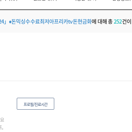
N24」♦돈믹싱수수료최저아프리카tv돈현금화
에 대해 총
252
건이
프로필/진료시간
수요
,