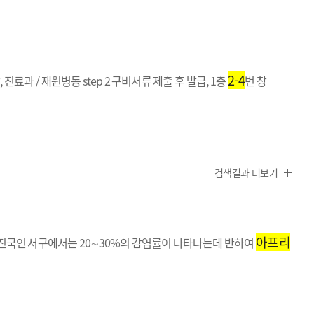
2-4
료과 / 재원병동 step 2 구비서류 제출 후 발급, 1층
번 창
검색결과 더보기
아프리
선진국인 서구에서는 20∼30%의 감염률이 나타나는데 반하여