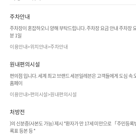
주차안내
주차장이 혼잡하오니 양해 부탁드립니다. 주차장 요금 안내 주차장 요금
분 1일
이용안내>위치안내>주차안내
원내편의시설
편의점 입니다. 세계 최고 브랜드 세븐일레븐은 고객들에게 도심 속 오
홈페이
이용안내>편의시설>원내편의시설
처방전
)의 신분증(사본도 가능) 제시 *환자가 만 17세 미만으로 「주민등록
록표 등본 등 *