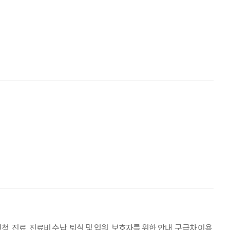
청, 진료, 진료비 수납, 퇴실 및 입원, 보호자를 위한 안내, 구급차 이용