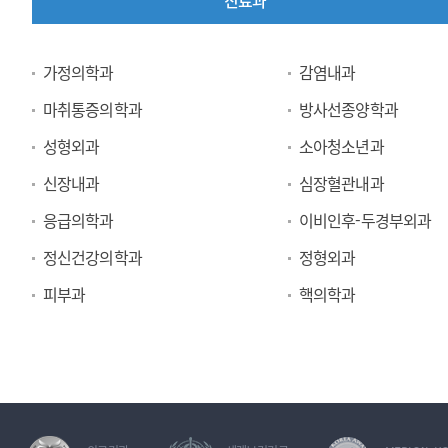
진료과
진
가정의학과
감염내과
료
마취통증의학과
방사선종양학과
과
성형외과
소아청소년과
신장내과
심장혈관내과
응급의학과
이비인후-두경부외과
정신건강의학과
정형외과
피부과
핵의학과