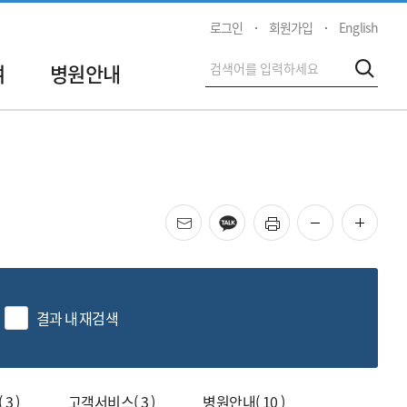
로그인
회원가입
English
전
여
병원안내
검색
체
검
색
메일
카카오
프린트
화면 축소
화면 
결과 내 재검색
색
3 )
고객서비스( 3 )
병원안내( 10 )