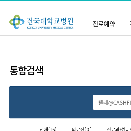
주
메
진료예약
뉴
현
재
위
치:
통합검색
전
체
검
색
전체(16)
의료진( 0 )
진료과/센터/클