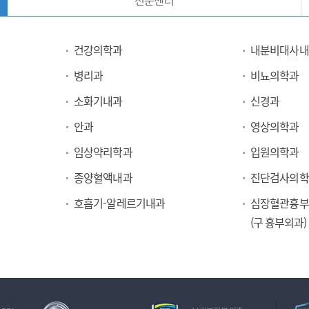
전문센터
건강의학과
내분비대사내
병리과
비뇨의학과
소화기내과
신경과
안과
영상의학과
임상약리학과
입원의학과
종양혈액내과
진단검사의학
호흡기-알레르기내과
심장혈관흉부
(구 흉부외과)