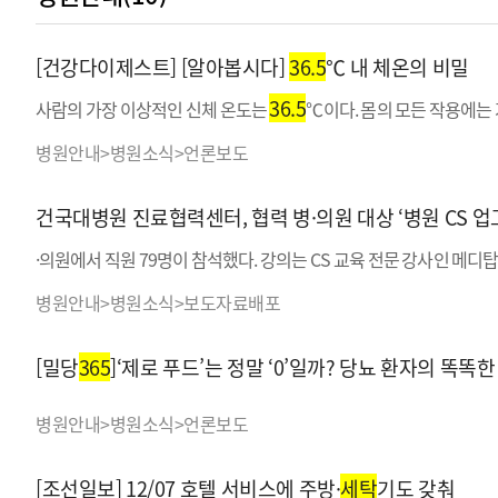
[건강다이제스트] [알아봅시다]
36.5
℃ 내 체온의 비밀
36.5
사람의 가장 이상적인 신체 온도는
℃이다. 몸의 모든 작용에는
병원안내>병원소식>언론보도
건국대병원 진료협력센터, 협력 병·의원 대상 ‘병원 CS 업
·의원에서 직원 79명이 참석했다. 강의는 CS 교육 전문 강사인 
병원안내>병원소식>보도자료배포
[밀당
365
]‘제로 푸드’는 정말 ‘0’일까? 당뇨 환자의 똑똑한
병원안내>병원소식>언론보도
[조선일보] 12/07 호텔 서비스에 주방·
세탁
기도 갖춰