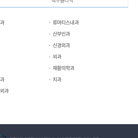
특수클리닉
과
류마티스내과
산부인과
신경외과
외과
재활의학과
과
치과
외과