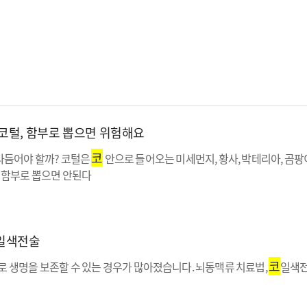
코털, 함부로 뽑으면 위험해요
코
다듬어야 할까? 코털은
안으로 들어오는 미세먼지, 황사, 박테리아, 곰팡
 함부로 뽑으면 안된다
일색전술
코
 생명을 보존할 수 있는 경우가 많아졌습니다. 뇌동맥류 치료법,
일색전