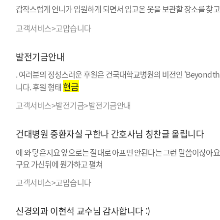
갑작스럽게 언니가 입원하게 되면서 입고온 옷을 보관할 장소를 찾고
고객서비스>고맙습니다
발전기금안내
. 여러분의 정성스러운 후원은 건국대학교병원의 비전인 'Beyond 
현금
니다. 후원 형태
고객서비스>발전기금>발전기금안내
건대병원 중환자실 구한나 간호사님 칭찬글 올립니다
에 와 닿은지요 앞으로는 절대로 아프면 안된다는 그런 말씀이잖아
구요 가신뒤에 뭔가하고 펼쳐
고객서비스>고맙습니다
신경외과 이현석 교수님 감사합니다 :)