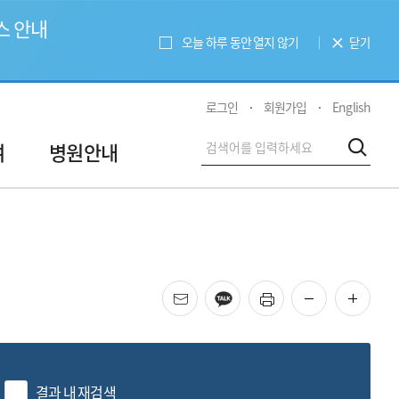
스 안내
오늘 하루 동안 열지 않기
닫기
로그인
회원가입
English
전
여
병원안내
검색
체
검
색
메일
카카오
프린트
화면 축소
화면 
결과 내 재검색
색