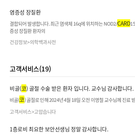
염증성 장질환
CARD
결합되어 발생합니다. 최근 염색체 16q에 위치하는 NOD2/
1
증성 장질환 환자의
건강정보>의학백과사전
고객서비스(19)
비골(
코
) 골절 수술 받은 환자 입니다. 교수님 감사합니다.
코
비골(
) 골절로 인해 2024년 4월 18일 오전 이명철 교수님께 진료
고객서비스>고맙습니다
1층로비 최요한 보안선생님 정말 감사합니다.