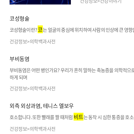
건강정보>건강이야기
코성형술
코
코성형술이란?
는 얼굴의 중심에 위치하여 사람의 인상에 큰 영향을
건강정보>의학백과사전
부비동염
부비동염은 어떤 병인가요? 우리가 흔히 말하는 축농증을 의학적으
하게 되며
건강정보>의학백과사전
외측 외상과염, 테니스 엘보우
비트
호소합니다. 또한 빨래를 짤 때처럼
는 동작 시 심한 통증을 호
건강정보>의학백과사전