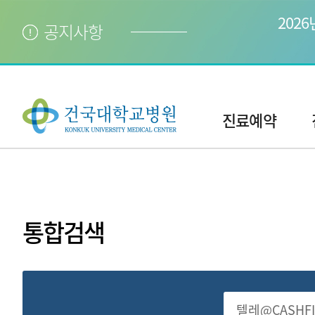
202
공지사항
주
메
진료예약
뉴
현
재
위
치:
통합검색
전