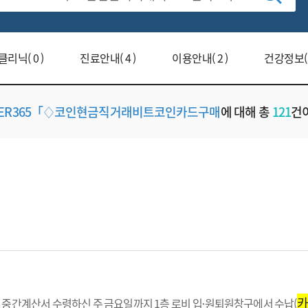
리닉( 0 )
진료안내( 4 )
이용안내( 2 )
건강정보( 5
LTER365「♢코인현금직거래비트코인카드구매
에 대해 총
121
건
. 중간계산서 수령하신 주 금요일까지 1층 로비 입원〮퇴원창구에서 수납(