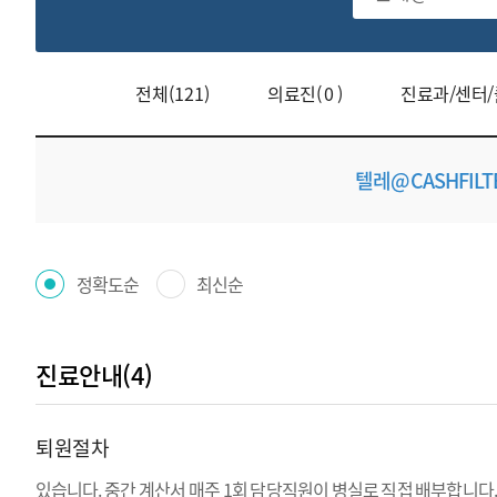
체
검
색
전체(121)
의료진( 0 )
진료과/센터/클
텔레@CASHFI
정확도순
최신순
진료안내(4)
퇴원절차
있습니다. 중간 계산서 매주 1회 담당직원이 병실로 직접 배부합니다