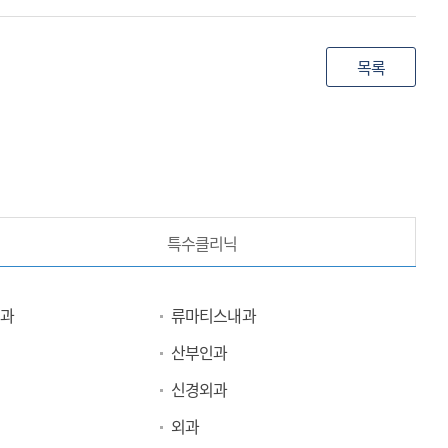
목록
특수클리닉
과
류마티스내과
산부인과
신경외과
외과