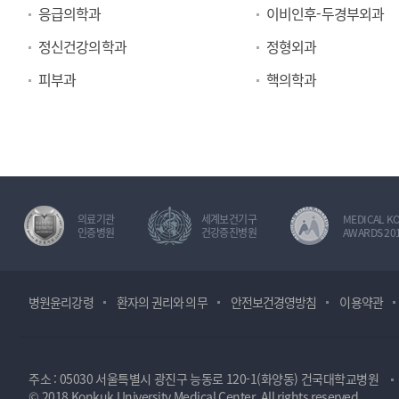
응급의학과
이비인후-두경부외과
정신건강의학과
정형외과
피부과
핵의학과
의료기관
세계보건기구
MEDICAL K
인증병원
건강증진병원
AWARDS 20
병원윤리강령
환자의 권리와 의무
안전보건경영방침
이용약관
주소 : 05030 서울특별시 광진구 능동로 120-1(화양동) 건국대학교병원
© 2018 Konkuk University Medical Center. All rights reserved.