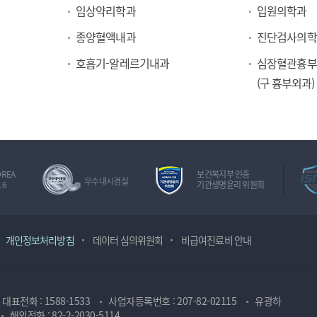
임상약리학과
입원의학과
종양혈액내과
진단검사의학
호흡기-알레르기내과
심장혈관흉부
(구 흉부외과)
OREA
보건복지부 인증
우수내시경실
16
기관생명윤리 위원회
개인정보처리방침
데이터 심의위원회
비급여진료비 안내
대표전화 : 1588-1533
사업자등록번호 : 207-82-02115
유광하
해외전화 : 82-2-2030-5114