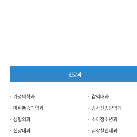
진료과
진
가정의학과
감염내과
료
마취통증의학과
방사선종양학과
과
성형외과
소아청소년과
신장내과
심장혈관내과