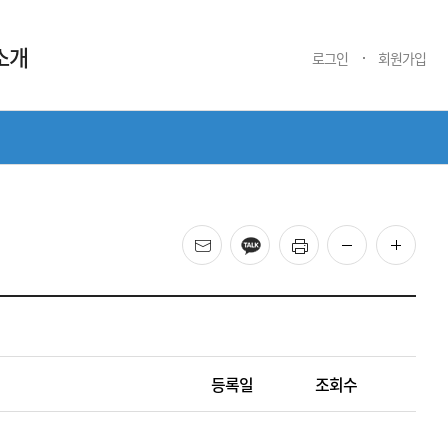
소개
로그인
회원가입
메일
카카오
프린트
화면 축소
화면 
등록일
조회수