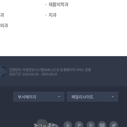
재활의학과
과
치과
외과
정
인증범위 : 의료정보시스템(EMR, OCS) 및 홈페이지 서비스 운영
보
유효기간 : 2023.08.26 ~ 2026.08.25
보
호
관
리
체
부서페이지
패밀리사이트
계
인
증
I
S
M
정오의 음악회
naver blog
naver post
naver TV
U tube
Twit
S