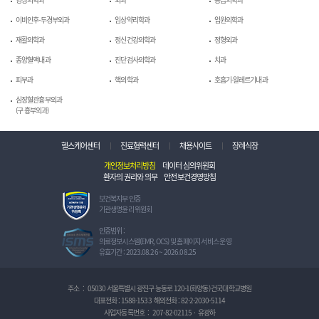
이비인후-두경부외과
임상약리학과
입원의학과
재활의학과
정신건강의학과
정형외과
종양혈액내과
진단검사의학과
치과
피부과
핵의학과
호흡기-알레르기내과
심장혈관흉부외과
(구 흉부외과)
헬스케어센터
진료협력센터
채용사이트
장례식장
개인정보처리방침
데이터 심의위원회
환자의 권리와 의무
안전보건경영방침
보
보건복지부 인증
건
기관생명윤리 위원회
복
지
정
인증범위 :
부
보
의료정보시스템(EMR, OCS) 및 홈페이지 서비스 운영
인
보
유효기간 : 2023.08.26 ~ 2026.08.25
증
호
기
관
관
리
주소
:
05030 서울특별시 광진구 능동로 120-1(화양동) 건국대학교병원
생
체
대표전화 :
1588-1533
해외전화 :
82-2-2030-5114
명
계
사업자등록번호
:
207-82-02115
·
유광하
윤
인