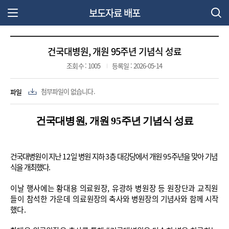
보도자료 배포
주 메뉴 열기
건국대병원, 개원 95주년 기념식 성료
조회수 : 1005
등록일 : 2026-05-14
파일
첨부파일이 없습니다.
건국대병원
,
개원
95
주년 기념식 성료
건국대병원이 지난
12
일 병원 지하
3
층 대강당에서 개원
95
주년을 맞아 기념
식을 개최했다
.
이날 행사에는 황대용 의료원장
,
유광하 병원장 등 원장단과 교직원
들이 참석한 가운데
의료
원장의 축사와 병원장의 기념사와 함께 시작
했다
.