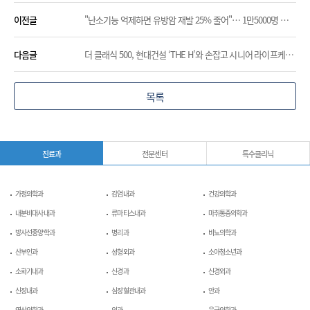
이전글
"난소기능 억제하면 유방암 재발 25% 줄어"… 1만5000명 분석으로 입증
다음글
더 클래식 500, 현대건설 ‘THE H’와 손잡고 시니어 라이프케어 시장 본격 진출
목록
진료과
전문센터
특수클리닉
가정의학과
감염내과
건강의학과
내분비대사내과
류마티스내과
마취통증의학과
방사선종양학과
병리과
비뇨의학과
산부인과
성형외과
소아청소년과
소화기내과
신경과
신경외과
신장내과
심장혈관내과
안과
영상의학과
외과
응급의학과