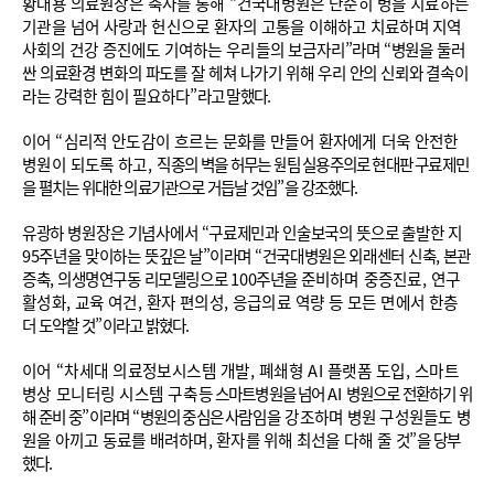
황대용 의료원장은 축사를 통해
“
건국대병원은 단순히 병을 치료하는
기관을 넘어 사랑과
헌
신으로 환자의 고통을 이해하고 치료하며 지역
사회의 건강 증진에도 기여하는 우리들의
보
금
자리
”
라며
“
병원을 둘러
싼 의료환경 변화의 파도를 잘 헤쳐 나가기 위해 우리 안의 신뢰와
결
속이
라는 강력한 힘이 필요하다
”
라고 말했다
.
이어
“
심리적 안도감이 흐르는 문화를 만들어 환자에게 더욱 안전한
병원이 되도록 하고
,
직
종의 벽을 허무는 원팀 실용주의로 현대판 구료제민
을 펼치는 위대한 의료기관으로 거듭날 것임
”
을 강조했다
.
유광하 병원장은 기념사에서
“
구료제민과 인술보국의 뜻으로 출발한 지
95
주년을 맞이하는 뜻
깊은 날
”
이라며
“
건국대병원은 외래센터 신축
,
본관
증축
,
의생명연구동 리모델링으로
100
주년
을
준비하며 중증진료
,
연구
활성화
,
교육 여건
,
환자 편의성
,
응급의료 역량 등 모든 면에서 한
층
더 도약할 것
”
이라고 밝혔다
.
이어
“
차세대 의료정보시스템 개발
,
폐쇄형
AI
플랫폼 도입
,
스마트
병상 모니터링 시스템 구
축 등 스마트병원을 넘어
AI
병원으로 전환하기 위
해 준비 중
”
이라며
“
병원의 중심은 사람
임을 강조하며 병원 구성원들도 병
원을 아끼고 동료를 배려하며
,
환자를 위해 최선을 다해 줄
것
”
을 당부
했다
.