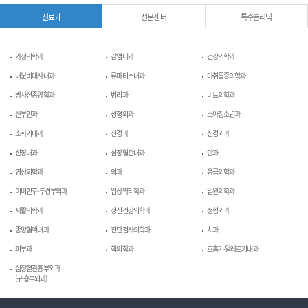
진료과
전문센터
특수클리닉
가정의학과
감염내과
건강의학과
내분비대사내과
류마티스내과
마취통증의학과
방사선종양학과
병리과
비뇨의학과
산부인과
성형외과
소아청소년과
소화기내과
신경과
신경외과
신장내과
심장혈관내과
안과
영상의학과
외과
응급의학과
이비인후-두경부외과
임상약리학과
입원의학과
재활의학과
정신건강의학과
정형외과
종양혈액내과
진단검사의학과
치과
피부과
핵의학과
호흡기-알레르기내과
심장혈관흉부외과
(구 흉부외과)