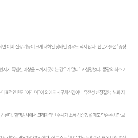
면 이미 신장 기능이 크게 저하된 상태인 경우도 적지 않다
.
전문가들은
“
증상
 환자가 특별한 이상을 느끼지 못하는 경우가 많다
”
고 설명했다
.
콩팥의 최소 기
 대표적인 원인
”
이라며
“
이 외에도 사구체신염이나 유전성 신장질환
,
노화 자
발견된다
.
혈액검사에서 크레아티닌 수치가 소폭 상승했을 때도 단순 수치만 보
다고 생각하는 경우가 대표적이다
.
이 교수는
“
약물 치료는 환자 상태에 맞춰 조절