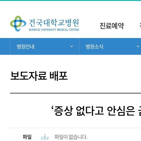
주
메
진료예약
뉴
현
병원안내
병원소식
주 메뉴 목록 열기
재
위
치:
보도자료 배포
‘증상 없다고 안심은 
파일
파일이 없습니다.