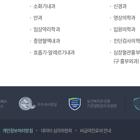
소화기내과
신경과
안과
영상의학과
임상약리학과
입원의학과
종양혈액내과
진단검사의학
호흡기-알레르기내과
심장혈관흉부
(구 흉부외과)
OREA
보건복지부 인증
우수내시경실
16
기관생명윤리 위원회
개인정보처리방침
데이터 심의위원회
비급여진료비 안내