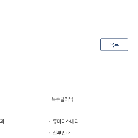
목록
특수클리닉
과
류마티스내과
산부인과