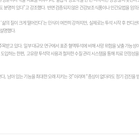
도 분명히 있다
”
고 강조했다
.
반면 검증되지 않은 건강보조식품이나 민간요법을 임의로 
해
‘
삶의 질이 크게 떨어진다
’
는 인식이 여전히 강하지만
,
실제로는 투석 시작 후 컨디션
 설명했다
.
주목받고 있다
.
일부 대규모 연구에서 표준 혈액투석에 비해 사망 위험을 낮출 가능성
 도입하는 한편
,
고유량 투석막 사용과 철저한 수질 관리 시스템을 통해 치료 안정성을
보다
,
남아 있는 기능을 최대한 오래 지키는 것
”
이라며
“
증상이 없더라도 정기 검진을 