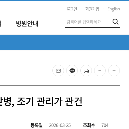
로그인
회원가입
English
전
여
병원안내
검색
체
검
색
메일
카카오
프린트
화면 축소
화면 
팥병, 조기 관리가 관건
등록일
2026-03-25
조회수
704