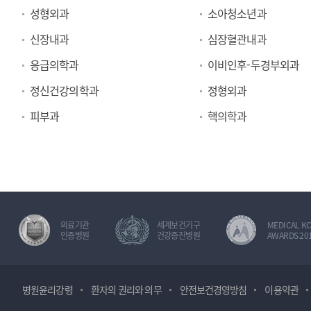
성형외과
소아청소년과
신장내과
심장혈관내과
응급의학과
이비인후-두경부외과
정신건강의학과
정형외과
피부과
핵의학과
의료기관
세계보건기구
MEDICAL K
인증병원
건강증진병원
AWARDS 20
병원윤리강령
환자의 권리와 의무
안전보건경영방침
이용약관