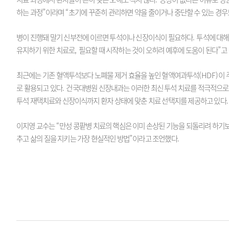
하는 과정
”
이라며
“
초기에 꾸준히 관리하면 약을 줄이거나 중단할 수 있는 경우
병이 진행돼 말기 신부전에 이르면 투석이나 신장이식이 필요하다
.
투석에 대
유지하기 위한 치료로
,
필요할 때 시작하는 것이 오히려 예후에 도움이 된다
”
고
최근에는 기존 혈액투석보다 노폐물 제거 효율을 높인 혈액여과투석
(HDF)
이 
로 활용되고 있다
.
건국대병원 신장내과는 이러한 최신 투석 치료를 적극적으로
투석 재택치료와 신장이식까지 환자 상태에 맞춘 치료 선택지를 제공하고 있다
.
이지영 교수는
“
만성 콩팥병 치료의 핵심은 이미 손상된 기능을 되돌리려 하기
추고 삶의 질을 지키는 가장 현실적인 방법
”
이라고 조언했다
.