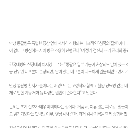
만성 콩팥병은 특별한 증상 없이 서서히 진행되는 대표적인
‘
침묵의 질환
’
이다
.
이 없다고 방심하는 사이 병은 조용히 진행된다
”
며 정기 검진과 조기 관리의 
건국대병원 신장내과 이지영 교수는
“
콩팥은 일부 기능이 손상돼도 남아 있는 
능 단위인 네프론이 손상되면
,
남아 있는 네프론이 과도하게 일을 떠맡으면서 
만성 콩팥병 환자가 늘어나는 배경으로는 고령화와 함께 고혈압
·
당뇨병 같은 
체로 인한 기능 저하 등 다양한 원인이 존재한다
”
고 말했다
.
문제는 초기 신호가 매우 미미하다는 점이다
.
거품뇨
,
이유 없는 피로감
,
얼굴이
고 넘기기보다는 단백뇨 여부
,
영상검사 결과
,
과거 검사 기록을 함께 종합해 
치료 과정에서 환자들이 흔히 갖는 오해도 적지 않다
.
증상이 없다는 이유로 병