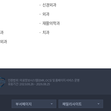
신경외과
외과
재활의학과
과
치과
외과
정
인증범위 : 의료정보시스템(EMR, OCS) 및 홈페이지 서비스 운영
보
유효기간 : 2023.08.26 ~ 2026.08.25
보
호
관
리
체
부서페이지
패밀리사이트
계
인