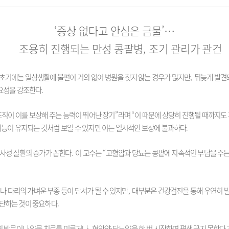
‘
증상 없다고 안심은 금물
’
…
조용히 진행되는 만성 콩팥병
,
조기 관리가 관건
초기에는 일상생활에 불편이 거의 없어 병원을 찾지 않는 경우가 많지만
,
뒤늦게 발견되
중요성을 강조한다
.
조직이 이를 보상해 주는 능력이 뛰어난 장기
”
라며
“
이 때문에 상당히 진행될 때까지도
기능이 유지되는 것처럼 보일 수 있지만 이는 일시적인 보상에 불과하다
.
대사성 질환의 증가가 꼽힌다
.
이 교수는
“
고혈압과 당뇨는 콩팥에 지속적인 부담을 주는
나 다리의 가벼운 부종 등이 단서가 될 수 있지만
,
대부분은 건강검진을 통해 우연히 
판단하는 것이 중요하다
.
원 방문이나 약물 치료를 미루거나
,
혈압약
·
당뇨약을 한 번 시작하면 평생 끊지 못한