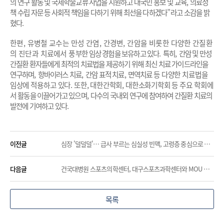
의 연구 활동 및 국제학술교류 사업을 지원하고 대국민 홍보 및 교육
,
의료정
책 수립 자문 등 사회적 책임을 다하기 위해 최선을 다하겠다
”
라고 소감을 밝
혔다
.
한편
,
유병철 교수는 만성 간염
,
간경변
,
간암을 비롯한 다양한 간질환
의 진단과 치료에서 풍
부한 임상 경험을 보유하고 있다
.
특히
,
간암 및 만성
간질환 환자들에게 최적의 치료법을 제공하기 위해 최신 치료 가이드라인을
연구하며
,
항바이러스 치료
,
간암 표적 치료
,
면역치료
등 다양한 치료법을
임상에 적용하고 있다
.
또한
,
대한간학회
,
대한소화기학회 등 주요 학회에
서
활동을 이끌어가고 있으며
,
다수의 국내외 연구에 참여하여 간질환 치료의
발전에 기여하고 있다
.
이전글
심장 '덜덜덜'… 급사 부르는 심실성 빈맥, 고령층 중심으로 급증(권창희 교수)
다음글
건국대병원 스포츠의학센터, 대구스포츠과학센터와 MOU 체결
목록