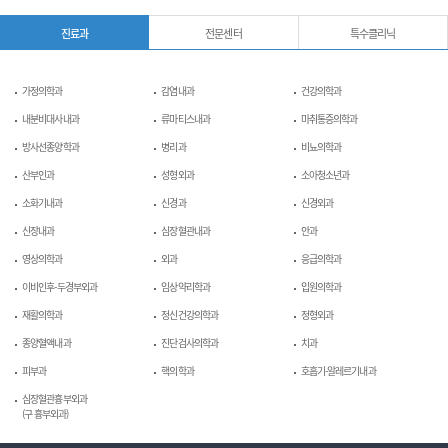
진료과
전문센터
특수클리닉
가정의학과
감염내과
건강의학과
내분비대사내과
류마티스내과
마취통증의학과
방사선종양학과
병리과
비뇨의학과
산부인과
성형외과
소아청소년과
소화기내과
신경과
신경외과
신장내과
심장혈관내과
안과
영상의학과
외과
응급의학과
이비인후-두경부외과
임상약리학과
입원의학과
재활의학과
정신건강의학과
정형외과
종양혈액내과
진단검사의학과
치과
피부과
핵의학과
호흡기-알레르기내과
심장혈관흉부외과
(구 흉부외과)