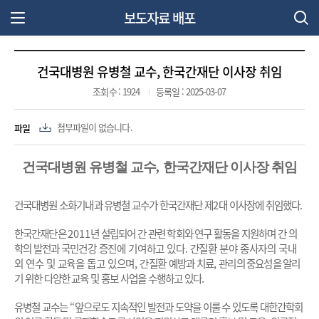
보도자료 배포
주 메뉴 열기
건국대병원 유병철 교수, 한국간재단 이사장 취임
조회수 : 1924
등록일 : 2025-03-07
파일
첨부파일이 없습니다.
건국대병원 유병철 교수
,
한국간재단 이사장 취임
건국대병원 소화기내과 유병철 교수가 한국간재단 제
2
대 이사장에 취임했다
.
한국간재단은
2011
년 설립되어 간 관련 학회와 연구 활동을 지원하며 간 의
학의 발전과 국민
건강 증진에 기여하고 있다
.
간질환 분야 종사자의 국내
외 연수 및 교육을 돕고 있으며
,
간질환
예방과 치료
,
관리의 중요성을 알리
기 위한 다양한 교육 및 홍보 사업을 수행하고 있다
.
유병철 교수는
“
앞으로도 지속적인 발전과 도약을 이룰 수 있도록 대한간학회