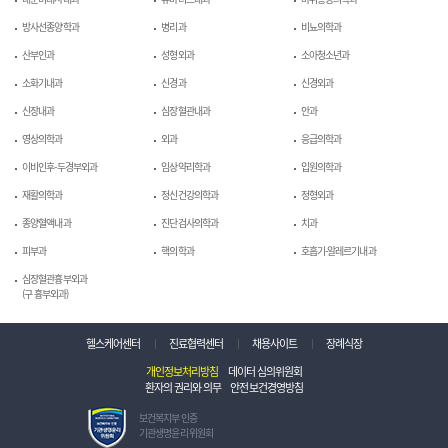
방사선종양학과
병리과
비뇨의학과
산부인과
성형외과
소아청소년과
소화기내과
신경과
신경외과
신장내과
심장혈관내과
안과
영상의학과
외과
응급의학과
이비인후-두경부외과
임상약리학과
입원의학과
재활의학과
정신건강의학과
정형외과
종양혈액내과
진단검사의학과
치과
피부과
핵의학과
호흡기-알레르기내과
심장혈관흉부외과
(구 흉부외과)
헬스케어센터
진료협력센터
채용사이트
장례식장
개인정보처리방침
데이터 심의위원회
환자의 권리와 의무
안전보건경영방침
보
보건복지부 인증
건
기관생명윤리 위원회
복