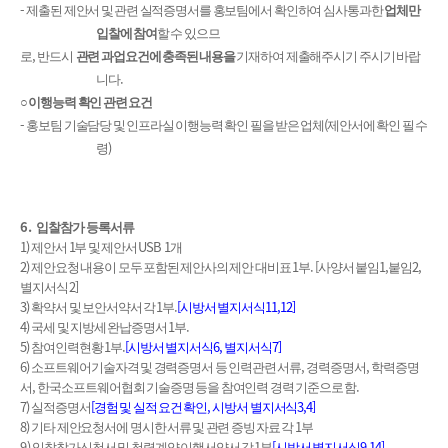
-
제출된 제안서 및 관련 실적증명서를 홍보팀에서 확인하여 심사통과한
업체만
입찰에 참여
할 수 있으므
,
로
반드시
관련 과업요건에 충족된 내용을
기재하여 제출해주시기 주시기 바랍
.
니다
○
이행능력 확인 관련 요건
-
(
홍보팀 기술담당 및 인프라실 이행능력 확인 필을 받은 업체
제안서에 확인 필 수
)
령
6.
입찰참가 등록서류
1)
1
USB 1
제안서
부 및 제안서
개
2)
1
. [
1,
2,
제안요청 내용이 모두 포함된 제안사의 제안 대비표
부
사양서 붙임
붙임
2]
별지서식
3)
1
.
[
11,12]
확약서 및 보안서약서 각
부
시방서 별지서식
4)
1
.
국세 및 지방세 완납증명서
부
5)
1
.
[
6,
7]
참여인력현황
부
시방서 별지서식
별지서식
6)
,
,
소프트웨어기술자격 및 경력증명서 등 인력관련 서류
경력증명서
학력증명
,
.
서
한국소프트웨어협회 기술증명 등을 참여인력 경력 기준으로 함
7)
[
,
3,4]
실적증명서
경험 및 실적 요건 확인
시방서 별지서식
8)
1
기타 제안요청서에 명시한 서류 및 관련 증빙 자료 각
부
9
)
1
[
9,14]
입찰참가신청서 및 청렴계약 이행서약서 각
부
시방서 별지서식