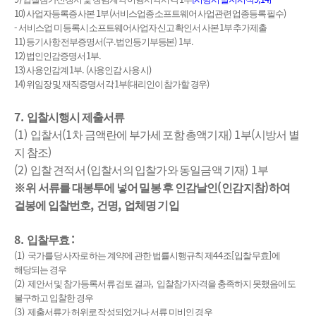
10)
1
(
)
사업자등록증 사본
부
서비스업종 소프트웨어 사업관련 업종등록 필수
-
1
서비스업 미 등록시
소프트웨어사업자 신고 확인서 사본
부 추가제출
11)
(
.
) 1
.
등기사항 전부증명서
구
법인등기부등본
부
12)
1
.
법인인감증명서
부
13)
1
. (
)
사용인감계
부
사용인감 사용 시
14)
1
(
)
위임장 및 재직증명서 각
부
대리인이 참가할 경우
7.
입찰시행시 제출서류
(1)
(1
) 1
(
입찰서
차 금액란에 부가세 포함 총액기재
부
시방서 별
)
지 참조
(2)
(
) 1
입찰 견적서
입찰서의 입찰가와 동일금액 기재
부
(
)
※
위 서류를 대봉투에 넣어 밀봉 후 인감날인
인감지참
하여
,
,
겉봉에 입찰번호
건명
업체명 기입
8.
:
입찰무효
(1)
44
[
]
국가를 당사자로 하는 계약에 관한 법률시행규칙 제
조
입찰무효
에
해당되는 경우
(2)
,
제안서 및 참가등록서류 검토 결과
입찰참가자격을 충족하지 못했음에도
불구하고 입찰한 경우
(3)
제출서류가 허위로 작성되었거나 서류 미비인 경우