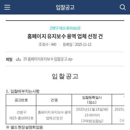
입찰공고
주 메뉴 열기
건병구 제25-홍보002호
홈페이지 유지보수 용역 업체 선정 건
조회수 : 440
등록일 : 2025-11-12
파일
25 홈페이지유지보수 입찰공고.zip
입 찰 공 고
1.
입찰에 부치는 사항
입찰등록일시
입 찰
공고번호
건 명
(
)
(
장소
2025
11
18
(
)
2025
1
년
월
일
화
년
건병구
홈페이지 유지보수 용역
15:00
15
까지
25-
002
제
홍보
호
업체 선정 건
(
(
)
구매팀
구매팀 입찰실
※
별도 현장설명회 없음