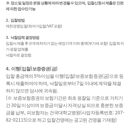
,
※
장소 및 일정은 본원 상황에 따라 변경될 수 있으며
입찰신청서 제출은 인편
에 의한 접수만 가능
2.
입찰방법
(
/VAT
)
제한경쟁입찰
최저가입찰
포함
3.
낙찰업체 결정방법
(
)
입찰서 제출 후 규격에 하자가 없는 예정가격 이하 총액
부가세 포함
입찰 최저
가 응찰 업체를
.
낙찰자로 결정함
4.
(
)
(
)
이행
입찰
보증증권
금
5%
(
)
(
)
입찰 총금액의
이상을 이행
입찰
보증보험증권
금
으로 등
,
7
록시 제출하여야 하며
낙찰일로부터
일 이내에 계약을 체결
.
하지 않으면 당사에 귀속됨
(
※
보증보험증권의 보험기간은 최초 응찰일 기준으로 거치기
30
간
일 이상이며 보증금 미달시 자격상실 되므로 충분한 보증
,
(
: 207-
금을 납부
피보험자는 건국대학교병원
사업자등록번호
82-02115)
)
으로 하고 입찰건명에는 공고된 건명을 기재함