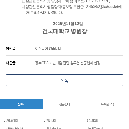
-
(
: 02-2030-7236)
입찰관련 문의사항
담당자
구매팀 여혁준
-
(
:
20150352@kuh.ac.kr
)
사양관련 문의사항 담당자
홍보팀 조한준
에
.
게 문의하시기 바랍니다
2025
11
12
년
월
일
건국대학교 병원장
이전글
이전글이 없습니다.
다음글
흉부CT AI기반 폐암진단 솔루션 납품업체 선정
목록
진료과
전문센터
특수클리닉
가정의학과
감염내과
건강의학과
내분비대사내과
류마티스내과
마취통증의학과