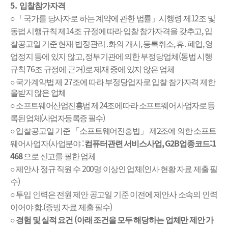
5.
입찰참가자격
12
○
「
국가를 당사자로 하는 계약에 관한 법률
」
시행령 제
조 및
14
,
동법 시행규칙 제
조 규정에 따라 입찰 참가자격
을 갖추고
입
,
,
,
찰공고일 기준 현재 법정관리
․
화의 개시
등록취소
휴
․
폐업
영
,
(
업정지 등에 있지 않고
정부기관에
의한 부정당업체
동법 시행
76
)
규칙
조 규정에 근거
로 제재 중에 있지 않은 업체
27
○
국가계약법 제
조에 따라 부정당업자로 입찰 참가자격 제한
을받지 않은 업체
24
○
소프트웨어산업진흥법 제
조에 따라 소프트웨어 사업자로 등
(
)
록된 업체
사업자등록증 필수
2
○
입찰공고일 기준
「
소프트웨어진흥법
」
제
조에 의한 소프트
(
:
, G2B
:1
웨어사업자
사업분야
컴퓨터관련 서비스사업
업종코드
468
으로 신고를 필한 업체
200
(
○
제안사 정규 직원 수
명 이상인 업체
인사 현황 자료 제출 필
)
수
○
투입 인력은 전원 제안 공고일 기준 이전에 제안사 소속의 인력
.(
)
이어야 함
증빙 자료 제출 필수
(
○
경험 및 실적 요건
아래 조건을 모두 해당하는 업체만 제안 가