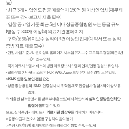
)
능
-
3
150
(
최근
개 사업연도 평균 매출액이
억 원 이상인 업체
제무제
)
표 또는 감사보고서 제출 필수
-
5
입찰 공고일 기준 최근
년 이내 상급종합병원 또는 동급 규모
(
800
)
병상 수
개 이상
의 의료기관 홈페이지
/
/
3
(
구축
운영
유지보수 실적이
건 이상인 업체
계약서 또는 실적
)
증빙 자료 제출 필수
-
5
(
3
단일 사업 기준
억 원 이상의 홈페이지 시스템 유지보수 프로젝트 경험
최근
년
)
.
내
이 있는 업체
-
/
.
국가의료시스템 서비스와 병원 의료정보시스템과 연계
연동 경험 보유 업체
-
NCP, AWS, Azure
.
클라우드 기반 웹 시스템인
모두 유지보수 경험 보유 업체
ISMS
○
인증 및 보안 관련 요건
-
ISMS
3
상급종합병원의
인증심사 시 위탁업체로 인증심사 경험
회 이상 보유
.
업체
(
)
※
제출된 실적증명서를 발주부서
홍보팀
에서 확인하여
실적 인정받은 업체만
입찰에 참여
할 수 있으
,
.
므로
실적증명서에 반드시
의료기관 병상수
를 기재하기 바랍니다
(
)
○
공동수급체
컨소시엄
를 구성하여 참여 불가
(
)
○
본
원 사양
제안
및 계약조건에 동의하고 이행할 수 있는 업체