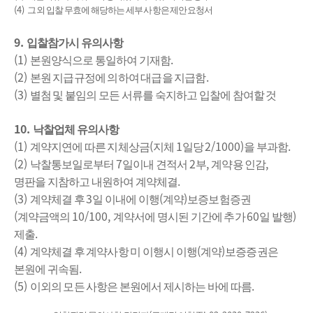
(4)
그 외 입찰 무효에 해당하는 세부 사항은 제안요청서
9.
입찰참가시 유의사항
(1)
.
본원양식으로 통일하여 기재함
(2)
.
본원 지급규정에 의하여 대급을 지급함
(3)
별첨 및 붙임의 모든 서류를 숙지하고 입찰에 참여할 것
10.
낙찰업체 유의사항
(1)
(
1
2/1000)
.
계약지연에 따른 지체상금
지체
일당
을 부과함
(2)
7
2
,
,
낙찰통보일로부터
일이내 견적서
부
계약용 인감
.
명판을 지참하고 내원하여 계약체결
(3)
3
(
)
계약체결 후
일 이내에 이행
계약
보증보험증권
(
10/100,
60
)
계약금액의
계약서에 명시된 기간에 추가
일 발행
.
제출
(4)
(
)
계약체결 후 계약사항 미 이행시 이행
계약
보증증권은
.
본원에 귀속됨
(5)
.
이외의 모든 사항은 본원에서 제시하는 바에 따름