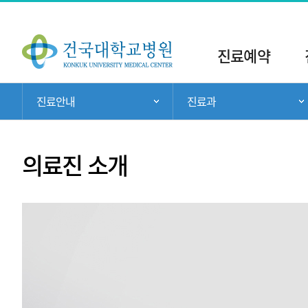
주
메
진료예약
뉴
현
진료안내
진료과
주 메뉴 목록 열기
재
위
치:
의료진 소개