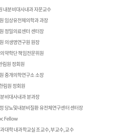
교병원 내분비대사내과 자문교수
학교병원 임상유전체의학과 과장
교병원 정밀의료센터 센터장
교병원 의생명연구원 원장
재단 의약학단 책임전문위원
술한림원 정회원
교병원 중개의학연구소 소장
의학한림원 정회원
교 내분비대사내과 분과장
지부지정 당뇨및내분비질환 유전체연구센터 센터장
oc Fellow
교 의과대학 내과학교실 조교수, 부교수, 교수