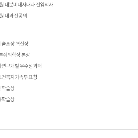
학교병원 내분비대사내과 전임의사
교병원 내과 전공의
학기술훈장 혁신장
회 분쉬의학상 본상
 국가연구개발 우수성과패
 보건복지가족부 표창
설원학술상
남곡학술상