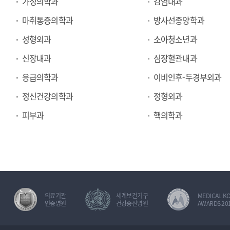
가정의학과
감염내과
료
마취통증의학과
방사선종양학과
과
성형외과
소아청소년과
신장내과
심장혈관내과
응급의학과
이비인후-두경부외과
정신건강의학과
정형외과
피부과
핵의학과
의료기관
세계보건기구
MEDICAL K
인증병원
건강증진병원
AWARDS 20