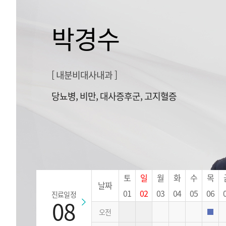
박경수
[ 내분비대사내과 ]
당뇨병, 비만, 대사증후군, 고지혈증
진
토
일
월
화
수
목
날짜
료
01
02
03
04
05
06
진료일정
일
08
정
오전
외래
(날