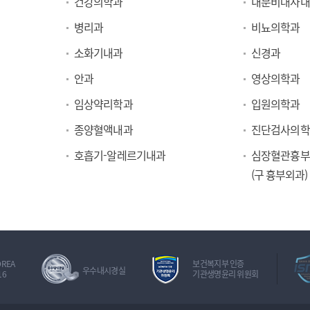
건강의학과
내분비대사내
병리과
비뇨의학과
소화기내과
신경과
안과
영상의학과
임상약리학과
입원의학과
종양혈액내과
진단검사의학
호흡기-알레르기내과
심장혈관흉부
(구 흉부외과)
OREA
보건복지부 인증
우수내시경실
16
기관생명윤리 위원회