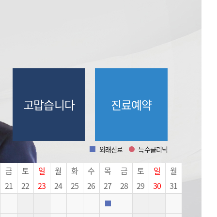
고맙습니다
진료예약
외래진료
특수클리닉
외래진료
특수클리닉
금
토
일
월
화
수
목
금
토
일
월
21
22
23
24
25
26
27
28
29
30
31
외래진료
외래진료