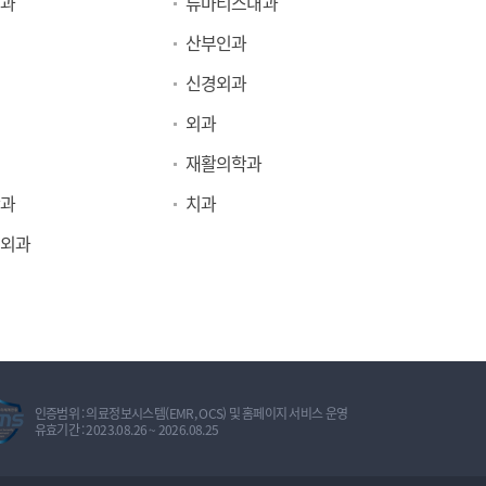
과
류마티스내과
산부인과
신경외과
외과
재활의학과
과
치과
외과
정
인증범위 : 의료정보시스템(EMR, OCS) 및 홈페이지 서비스 운영
보
유효기간 : 2023.08.26 ~ 2026.08.25
보
호
관