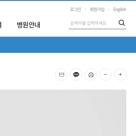
로그인
회원가입
English
전
여
병원안내
검색
체
검
색
메일
카카오
프린트
화면 축소
화면 